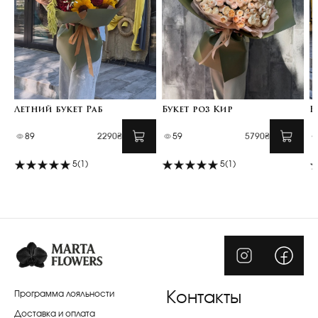
Летний букет Раб
Букет роз Кир
Б
89
2290₴
59
5790₴
5
(1)
5
(1)
Программа лояльности
Контакты
Доставка и оплата