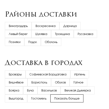
Районы доставки
Виноградарь
Воскресенка
Дарница
Левый берег
Шулявка
Троещина
Русановка
Позняки
Подол
Оболонь
Доставка в городах
Бровары
Софиевская Борщаговка
Ирпень
Вишнёвое
Борисполь
Обухов
Гатное
Боярка
Буча
Васильков
Великая Дымерка
Вышгород
Гостомель
Показать больше