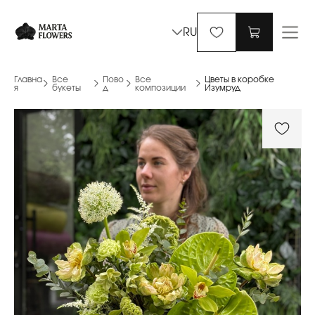
RU
Главна
Все
Пово
Все
Цветы в коробке
я
букеты
д
композиции
Изумруд