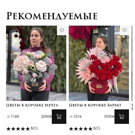
Рекомендуемые
Цветы в коробке Мечта
Цветы в коробке Бархат
Ц
К
1169
2090₴
1016
3590₴
5
(1)
5
(1)