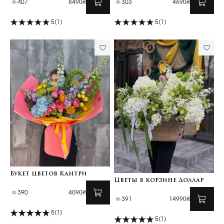
407
8490₴
303
4690₴
5
(1)
5
(1)
Букет цветов Кантри
Цветы в корзине Доллар
390
4090₴
391
14990₴
5
(1)
5
(1)