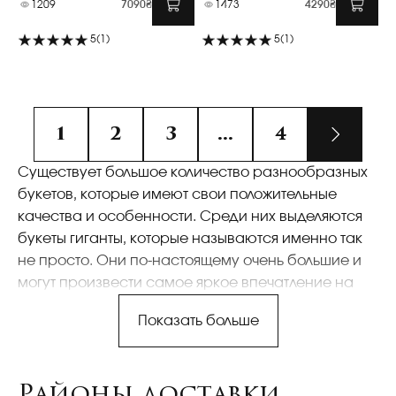
1209
7090₴
1473
4290₴
5
(1)
5
(1)
1
2
3
...
4
Существует большое количество разнообразных
букетов, которые имеют свои положительные
качества и особенности. Среди них выделяются
букеты гиганты, которые называются именно так
не просто. Они по-настоящему очень большие и
могут произвести самое яркое впечатление на
человека, для которого преподносятся. Наша
Показать больше
компания предлагает достойный ассортимент, в
котором можно найти множество интересных
букетов самого высокого качества. Они всегда
Районы доставки
выглядят на все сто, создаются из свежих цветов и