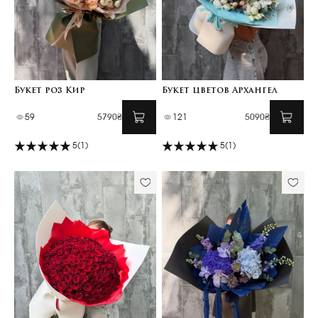
Букет роз Кир
Букет цветов Архангел
59
5790₴
121
5090₴
5
(1)
5
(1)