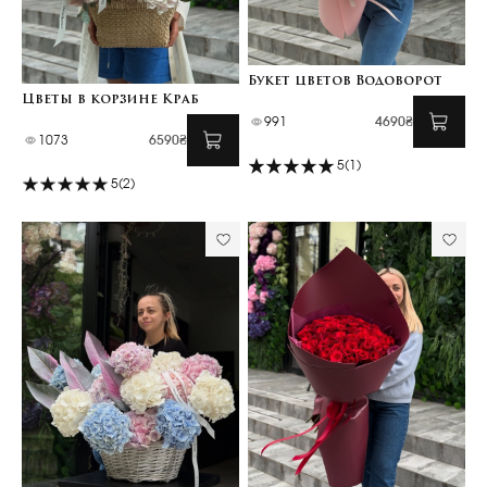
Букет цветов Водоворот
Цветы в корзине Краб
991
4690₴
1073
6590₴
5
(1)
5
(2)