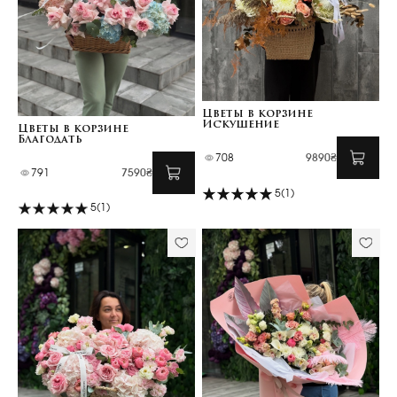
Цветы в корзине
Искушение
Цветы в корзине
Благодать
708
9890₴
791
7590₴
5
(1)
5
(1)