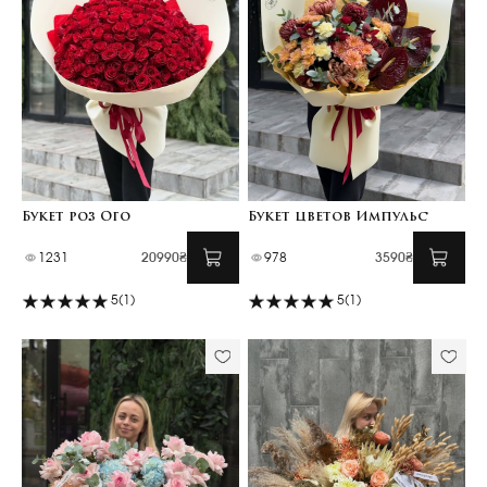
Букет роз Ого
Букет цветов Импульс
1231
20990₴
978
3590₴
5
(1)
5
(1)