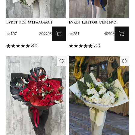
Букет роз Мегалодон
Букет цветов Серебро
107
20990₴
261
4090₴
5
(1)
5
(1)