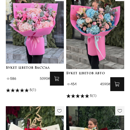
Букет цветов Вассал
Букет цветов Авто
586
5090₴
454
4590₴
5
(1)
5
(1)