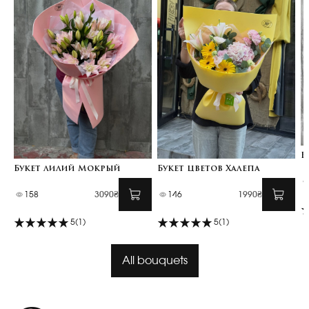
Б
Букет лилий Мокрый
Букет цветов Халепа
158
3090₴
146
1990₴
5
(1)
5
(1)
All bouquets