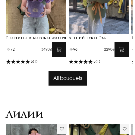
Георгины в коробке Мотря
Летний букет Раб
Ц
72
3490₴
96
2290₴
5
(1)
5
(1)
All bouquets
Лилии