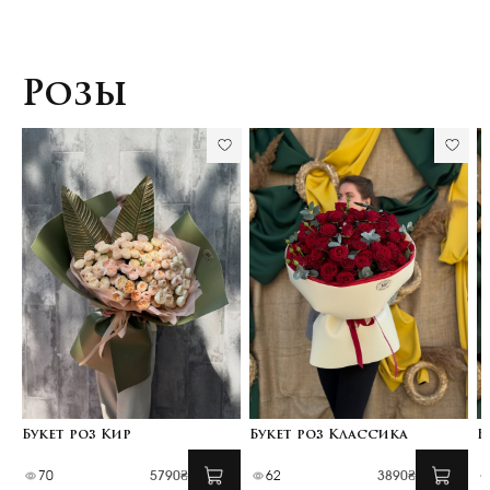
Розы
Букет роз Кир
Букет роз Классика
Б
70
5790₴
62
3890₴