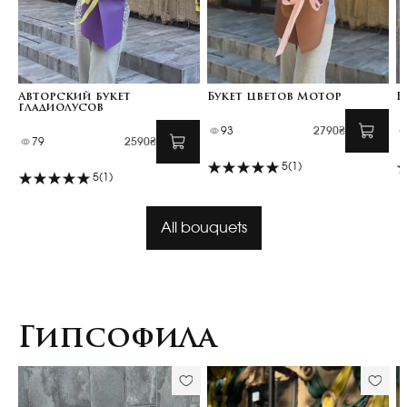
Авторский букет
Букет цветов Мотор
Б
гладиолусов
93
2790₴
79
2590₴
5
(1)
5
(1)
All bouquets
Гипсофила