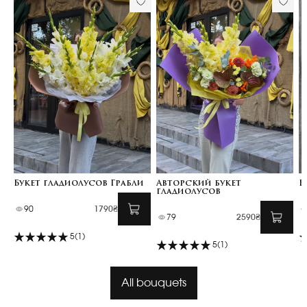
Букет гладиолусов Грабли
Авторский букет
Б
гладиолусов
90
1790₴
79
2590₴
5
(1)
5
(1)
All bouquets