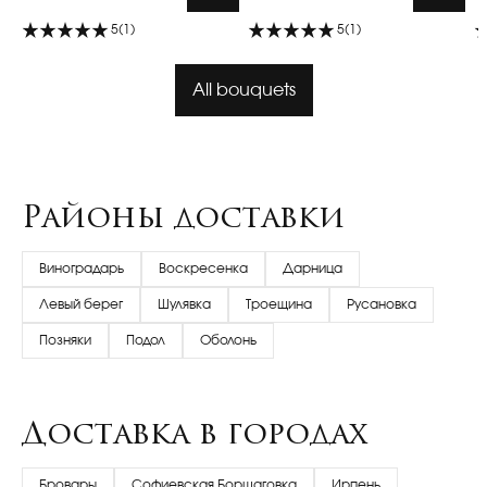
5
(1)
5
(1)
All bouquets
Районы доставки
Виноградарь
Воскресенка
Дарница
Левый берег
Шулявка
Троещина
Русановка
Позняки
Подол
Оболонь
Доставка в городах
Бровары
Софиевская Борщаговка
Ирпень