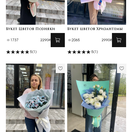
Букет Цветов Позняки
Букет цветов Хризантемы
1737
2290₴
2065
2990₴
5
(1)
5
(1)