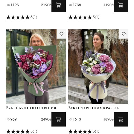
1193
2190₴
1738
1190₴
5
(1)
5
(1)
Букет лунного сияния
Букет утренних красок
969
2490₴
1613
1890₴
5
(1)
5
(1)