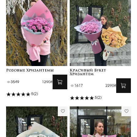
Розовые Хризантемы
Красивый Букет
Хризантем
3549
1290₴
1617
2290₴
5
(2)
5
(2)