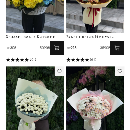
Хризантемы в Корзине
Букет цветов Импульс
308
5090₴
975
3590₴
5
(1)
5
(1)