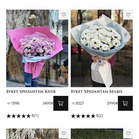
Букет хризантем Киев
Букет хризантем Белых
1596
3490₴
3027
2990₴
5
(1)
5
(2)