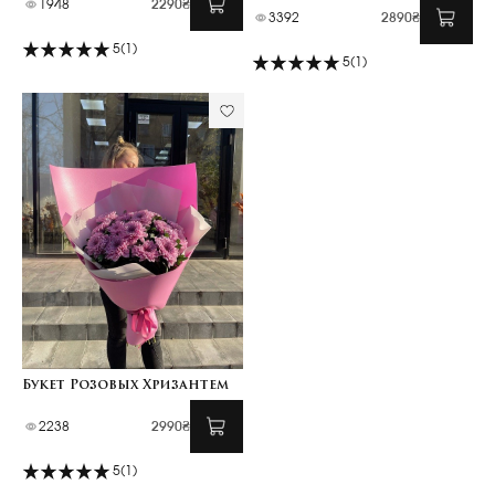
1948
2290₴
3392
2890₴
5
(1)
5
(1)
Букет Розовых Хризантем
2238
2990₴
5
(1)