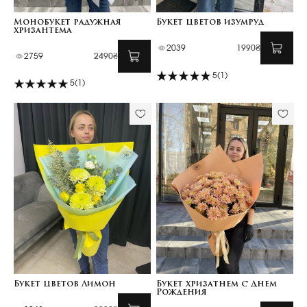
Монобукет радужная
Букет цветов изумруд
хризантема
2039
1990₴
2759
2490₴
5
(1)
5
(1)
Букет цветов Лимон
Букет хризатнем с Днем
Рождения