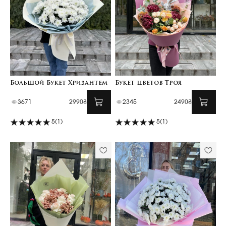
Большой Букет Хризантем
Букет цветов Троя
3671
2990₴
2345
2490₴
5
(1)
5
(1)