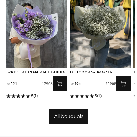
Букет гипсофилы Шишка
Гипсофила Власть
Б
121
1790₴
196
2190₴
5
(1)
5
(1)
All bouquets