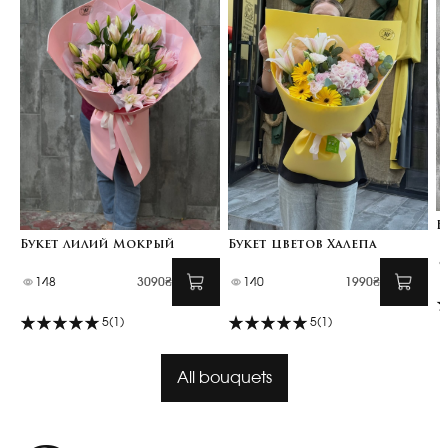
Б
Букет лилий Мокрый
Букет цветов Халепа
148
3090₴
140
1990₴
5
(1)
5
(1)
All bouquets