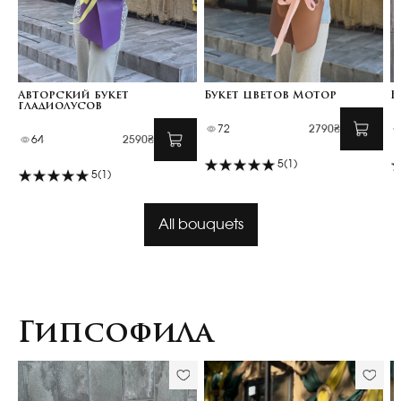
Авторский букет
Букет цветов Мотор
Б
гладиолусов
72
2790₴
64
2590₴
5
(1)
5
(1)
All bouquets
Гипсофила