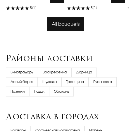
5
(1)
5
(1)
All bouquets
Районы доставки
Виноградарь
Воскресенка
Дарница
Левый берег
Шулявка
Троещина
Русановка
Позняки
Подол
Оболонь
Доставка в городах
Бровары
Софиевская Борщаговка
Ирпень