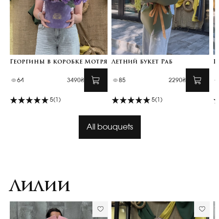
Георгины в коробке Мотря
Летний букет Раб
Ц
64
3490₴
85
2290₴
5
(1)
5
(1)
All bouquets
Лилии