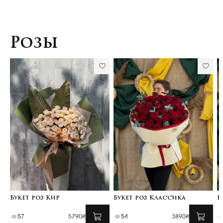
Розы
Букет роз Кир
Букет роз Классика
Б
57
5790₴
54
3890₴