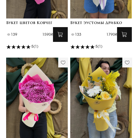
Букет цветов Ковчег
Букет эустомы Дрибко
139
1590₴
133
1790₴
5
(1)
5
(1)