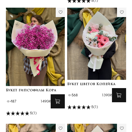
5
(1)
Букет цветов Копейка
Букет гипсофилы Кора
568
1390₴
487
1490₴
5
(1)
5
(1)