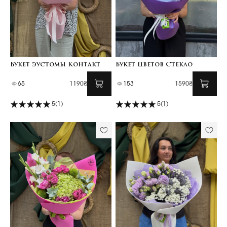
Букет эустомы Контакт
Букет цветов Стекло
65
1190₴
153
1590₴
5
(1)
5
(1)