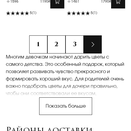
1596
1190₴
1461
1790₴
5
(1)
5
(1)
1
2
3
Многим девочкам начинают дарить цветы с
самого детства. Это особенный подарок, который
позволяет развивать чувство прекрасного и
формировать хороший вкус. Для родителей очень
важно подобрать цветы для дочери правильно,
чтобы они соответствовали ее вкусам,
предпочтениям, конкретному событию. Для этого
Показать больше
нужно обратиться в проверенную компанию,
которая достаточно давно занимается
флористикой. Мы предлагаем комфортные
Районы доставки
условия, большой ассортимент цветов и