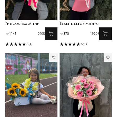
Гипсофила Мини
Букет цветов Минус
1141
990₴
870
1990₴
5
(1)
5
(1)