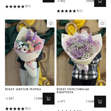
402
1690₴
5
(1)
5
(1)
Букет цветов Норка
Букет гипсофилы
Квартира
337
1190₴
471
1190₴
5
(1)