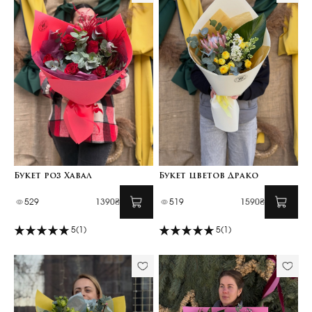
Букет роз Хавал
Букет цветов Драко
529
1390₴
519
1590₴
5
(1)
5
(1)