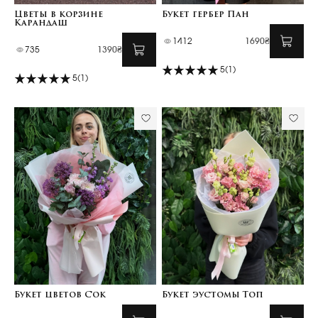
Цветы в корзине
Букет гербер Пан
Карандаш
1412
1690₴
735
1390₴
5
(1)
5
(1)
Букет цветов Сок
Букет эустомы Топ