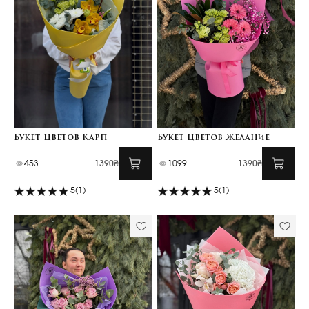
Букет цветов Карп
Букет цветов Желание
453
1390₴
1099
1390₴
5
(1)
5
(1)