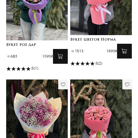
Букет цветов Норма
Букет роз Дар
1513
1890₴
683
1590₴
5
(2)
5
(1)