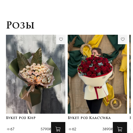
Розы
Букет роз Кир
Букет роз Классика
Б
67
5790₴
62
3890₴