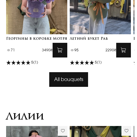
Георгины в коробке Мотря
Летний букет Раб
Ц
71
3490₴
95
2290₴
5
(1)
5
(1)
All bouquets
Лилии