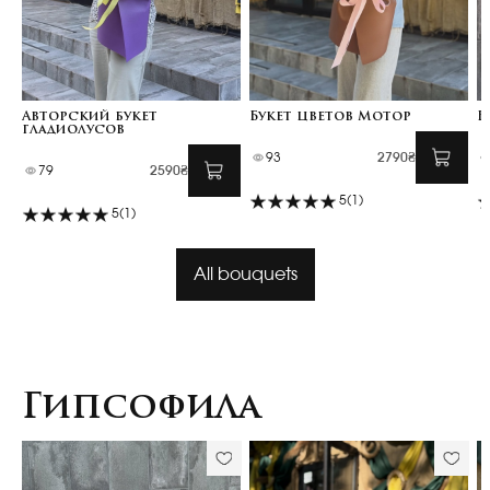
Авторский букет
Букет цветов Мотор
Б
гладиолусов
93
2790₴
79
2590₴
5
(1)
5
(1)
All bouquets
Гипсофила