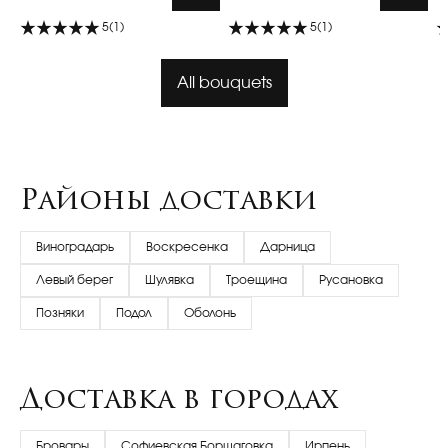
5
(1)
5
(1)
All bouquets
Районы доставки
Виноградарь
Воскресенка
Дарница
Левый берег
Шулявка
Троещина
Русановка
Позняки
Подол
Оболонь
Доставка в городах
Бровары
Софиевская Борщаговка
Ирпень