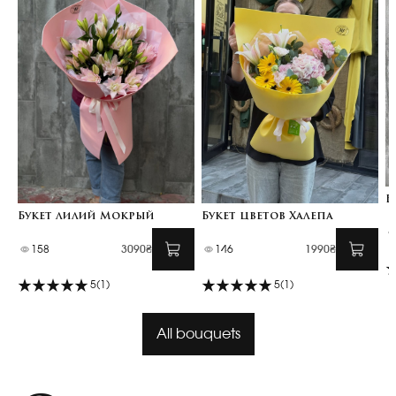
Б
Букет лилий Мокрый
Букет цветов Халепа
158
3090₴
146
1990₴
5
(1)
5
(1)
All bouquets