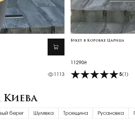
Букет в Коробке Царица
11290₴
1113
5
(1)
 Киева
вый берег
Шулявка
Троещина
Русановка