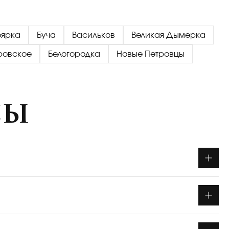
оярка
Буча
Васильков
Великая Дымерка
ровское
Белогородка
Новые Петровцы
сы