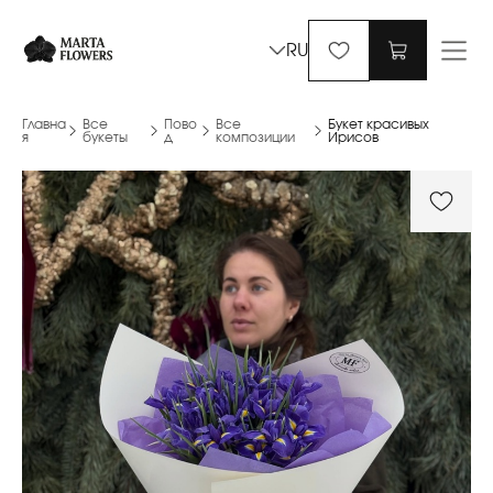
RU
Главна
Все
Пово
Все
Букет красивых
я
букеты
д
композиции
Ирисов