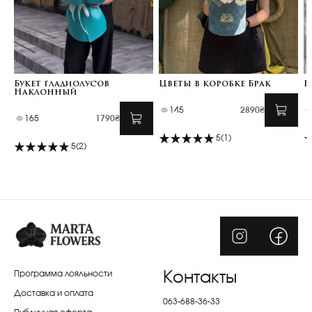
Букет гладиолусов
Цветы в коробке Брак
Б
Наклонный
145
2890₴
165
1790₴
5
(1)
5
(2)
Программа лояльности
Контакты
Доставка и оплата
063-688-36-33