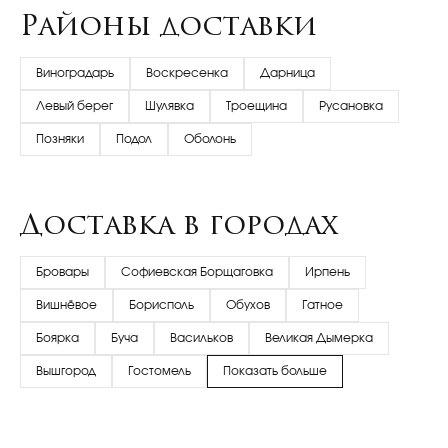
Районы доставки
Виноградарь
Воскресенка
Дарница
Левый берег
Шулявка
Троещина
Русановка
Позняки
Подол
Оболонь
Доставка в городах
Бровары
Софиевская Борщаговка
Ирпень
Вишнёвое
Борисполь
Обухов
Гатное
Боярка
Буча
Васильков
Великая Дымерка
Вышгород
Гостомель
Показать больше