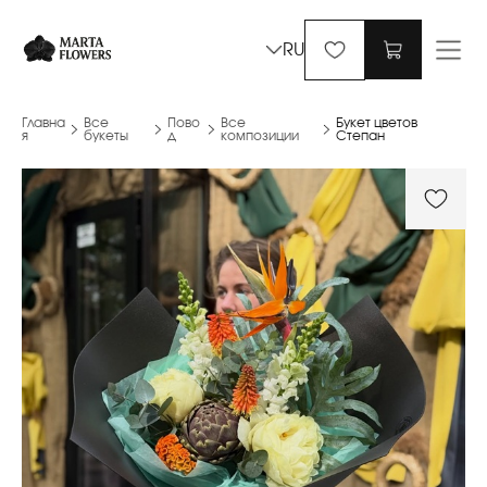
RU
Главна
Все
Пово
Все
Букет цветов
я
букеты
д
композиции
Степан