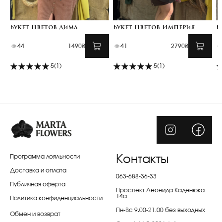
Букет цветов Дима
Букет цветов Империя
Б
44
1490₴
41
2790₴
5
(1)
5
(1)
Программа лояльности
Контакты
Доставка и оплата
063-688-36-33
Публичная оферта
Проспект Леонида Каденюка
14а
Политика конфиденциальности
Пн-Вс 9.00-21.00 без выходных
Обмен и возврат