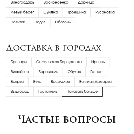
Виноградарь
Воскресенка
Дарница
Левый берег
Шулявка
Троещина
Русановка
Позняки
Подол
Оболонь
Доставка в городах
Бровары
Софиевская Борщаговка
Ирпень
Вишнёвое
Борисполь
Обухов
Гатное
Боярка
Буча
Васильков
Великая Дымерка
Вышгород
Гостомель
Показать больше
Частые вопросы