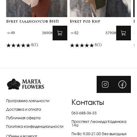
Букет гладиолусов ВИП
Букет роз Кир
Б
49
3890₴
52
5790₴
5
(1)
5
(1)
Программа лояльности
Контакты
Доставка и оплата
063-688-36-33
Публичная оферта
Проспект Леонида Каденюка
14а
Политика конфиденциальности
Пн-Вс 9.00-21.00 без выходных
Обмен и возврат