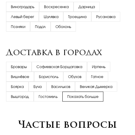
Виноградарь
Воскресенка
Дарница
Левый берег
Шулявка
Троещина
Русановка
Позняки
Подол
Оболонь
Доставка в городах
Бровары
Софиевская Борщаговка
Ирпень
Вишнёвое
Борисполь
Обухов
Гатное
Боярка
Буча
Васильков
Великая Дымерка
Вышгород
Гостомель
Показать больше
Частые вопросы