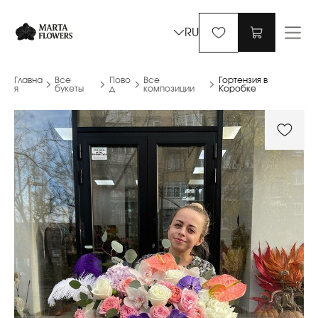
RU
Главна
Все
Пово
Все
Гортензия в
я
букеты
д
композиции
Коробке