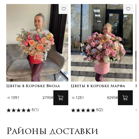
Цветы в Коробке Виола
Цветы в коробке Марфа
Ц
1091
2790₴
1251
8290₴
5
(1)
5
(2)
Районы доставки