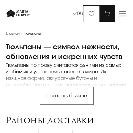
RU
Главная
Тюльпаны
Тюльпаны — символ нежности,
обновления и искренних чувств
Тюльпаны по праву считаются одними из самых
любимых и узнаваемых цветов в мире. Их
изящная форма, аккуратные бутоны и
разнообразие оттенков ассоциируются с весной,
обновлением, легкостью и искренними эмоциями.
Показать больше
Букеты тюльпанов выбирают тогда, когда хочется
подарить радость без лишней торжественности,
выразить теплое отношение, внимание и заботу. В
Районы доставки
каталоге Marta Flowers тюльпаны представлены в
широком ассортименте — от классических
монобукетов до современных авторских