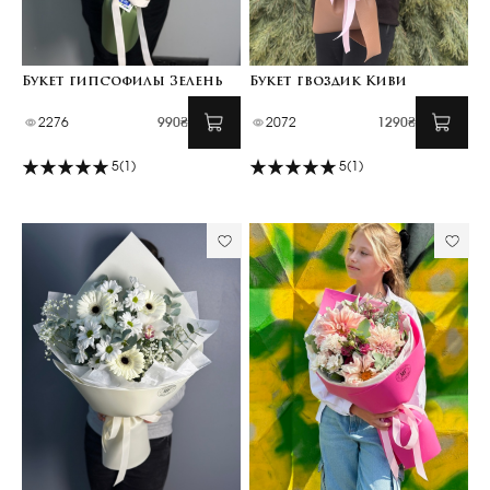
Букет гипсофилы Зелень
Букет гвоздик Киви
2276
990₴
2072
1290₴
5
(1)
5
(1)