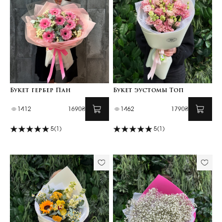
Букет гербер Пан
Букет эустомы Топ
1412
1690₴
1462
1790₴
5
(1)
5
(1)