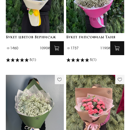
Букет цветов Вернисаж
Букет гипсофилы Таня
1460
1090₴
1737
1190₴
5
(1)
5
(1)