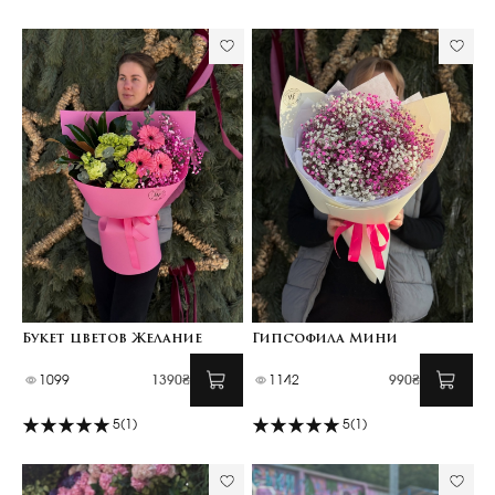
Букет цветов Желание
Гипсофила Мини
1099
1390₴
1142
990₴
5
(1)
5
(1)