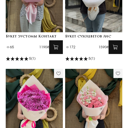
Букет эустомы Контакт
Букет сухоцветов Лис
65
1190₴
172
1590₴
5
(1)
5
(1)