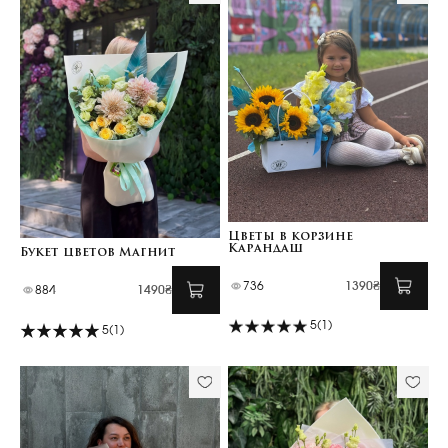
Цветы в корзине
Карандаш
Букет цветов Магнит
736
1390₴
884
1490₴
5
(1)
5
(1)