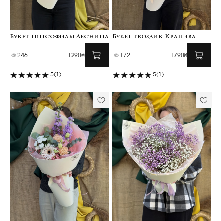
Букет гипсофилы Лесница
Букет гвоздик Крапива
246
1290₴
172
1790₴
5
(1)
5
(1)