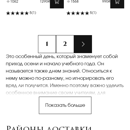
1062
1290₴
1568
990₴
5
(1)
5
(1)
1
2
Это особенный день, который знаменует собой
приход осени и начало учебного года. Он
называется также днем знаний. Относиться к
нему можно по-разному, но игнорировать его
вряд ли получится. Именно поэтому важно уделить
особенное внимание своим учителям, для
которых букет цветов может оказаться очень
Показать больше
полезным и желанным подарком. Выбрать букет
на 1 сентября не составит никакого труда, если
обратиться в нашу компанию. Предлагается
Районы доставки
большой ассортимент, в котором представлены