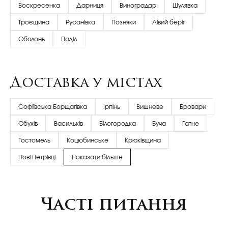
Воскресенка
Дарниця
Виноградар
Шулявка
Троєщина
Русанівка
Позняки
Лівий беріг
Оболонь
Поділ
Доставка у містах
Софіївська Борщагівка
Ірпінь
Вишневе
Бровари
Обухів
Васильків
Білогородка
Буча
Гатне
Гостомель
Коцюбинське
Крюківщина
Нові Петрівці
Показати більше
Часті питання