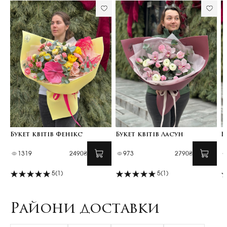
Букет квітів Фенікс
Букет квітів Ласун
Б
1319
2490₴
973
2790₴
5
(1)
5
(1)
Райони доставки