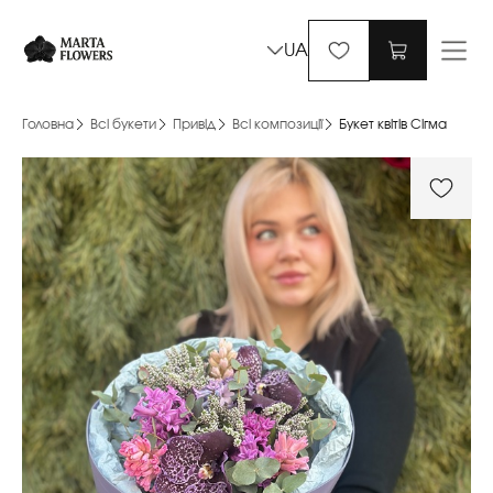
UA
Головна
Всі букети
Привід
Всі композиції
Букет квітів Сігма