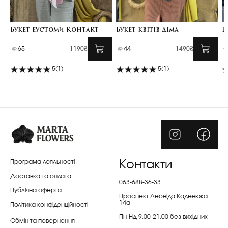
Букет еустоми Контакт
Букет квітів Діма
Б
65
1190₴
44
1490₴
5
(1)
5
(1)
Програма лояльності
Контакти
Доставка та оплата
063-688-36-33
Публічна оферта
Проспект Леоніда Каденюка
14а
Політика конфіденційності
Пн-Нд 9.00-21.00 без вихідних
Обмін та повернення