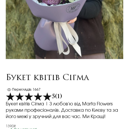
Букет квітів Сігма
Переглядів: 1667
5
(1)
Букет квітів Сігма
| З любов'ю від Marta Flowers
руками професіоналів. Доставка по Києву та за
його межі у зручний для вас час. Ми Кращі!
1390₴