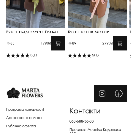
Букет гладіолусів Граблі
Букет квітів Мотор
К
83
1790₴
89
2790₴
5
(1)
5
(1)
Програма лояльності
Контакти
Доставка та оплата
063-688-36-33
Публічна оферта
Проспект Леоніда Каденюка