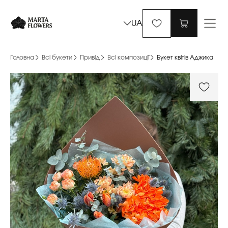
UA
Головна
Всі букети
Привід
Всі композиції
Букет квітів Аджика