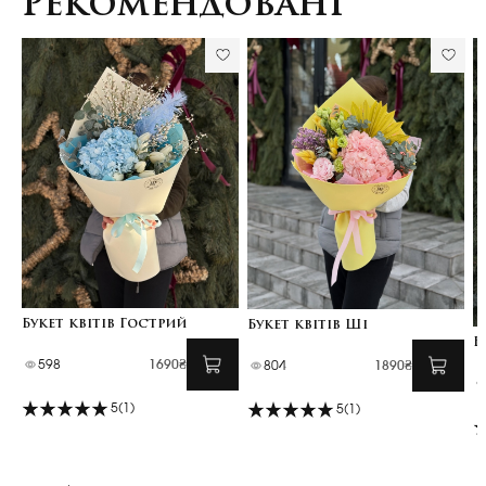
Рекомендовані
Букет квітів Гострий
Букет квітів Ші
Б
598
1690₴
804
1890₴
5
(1)
5
(1)