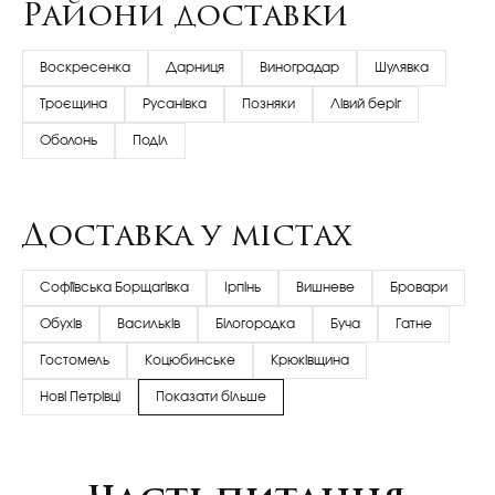
Райони доставки
Воскресенка
Дарниця
Виноградар
Шулявка
Троєщина
Русанівка
Позняки
Лівий беріг
Оболонь
Поділ
Доставка у містах
Софіївська Борщагівка
Ірпінь
Вишневе
Бровари
Обухів
Васильків
Білогородка
Буча
Гатне
Гостомель
Коцюбинське
Крюківщина
Нові Петрівці
Показати більше