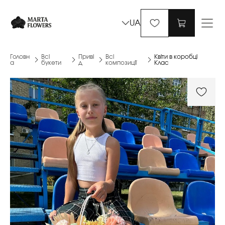
UA
Головн
Всі
Приві
Всі
Квіти в коробці
а
букети
д
композиції
Клас