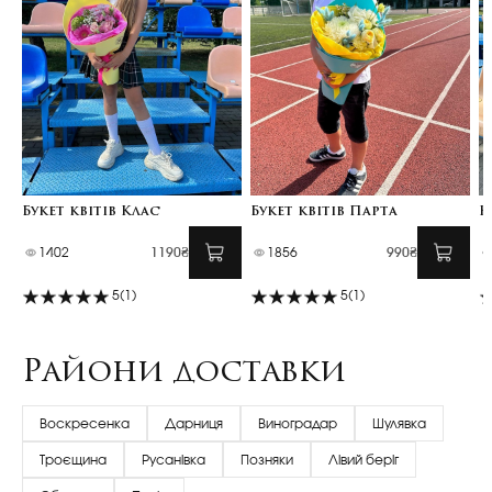
Букет квітів Клас
Букет квітів Парта
К
1402
1190₴
1856
990₴
5
(1)
5
(1)
Райони доставки
Воскресенка
Дарниця
Виноградар
Шулявка
Троєщина
Русанівка
Позняки
Лівий беріг