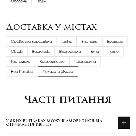
Оболонь
Поділ
Доставка у містах
Софіївська Борщагівка
Ірпінь
Вишневе
Бровари
Обухів
Васильків
Білогородка
Буча
Гатне
Гостомель
Коцюбинське
Крюківщина
Нові Петрівці
Показати більше
Часті питання
У ЯКИХ ВИПАДКАХ МОЖУ ВІДМОВИТИСЯ ВІД
ОТРИМАННЯ КВІТІВ?