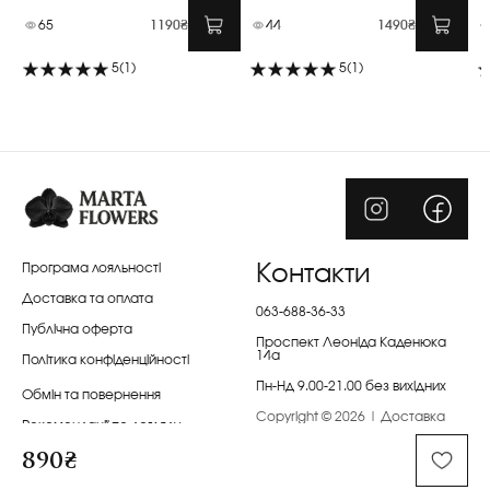
65
1190₴
44
1490₴
5
(1)
5
(1)
Програма лояльності
Контакти
Доставка та оплата
063-688-36-33
Публічна оферта
Проспект Леоніда Каденюка
14а
Політика конфіденційності
Пн-Нд 9.00-21.00 без вихідних
Обмін та повернення
Copyright © 2026 | Доставка
Рекомендації по догляду
квітів Київ | Marta Flowers
890₴
Заміна квітів