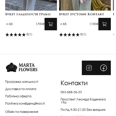
Букет гладіолусів Граблі
Букет еустоми Контакт
Б
60
1790₴
65
1190₴
5
(1)
5
(1)
Програма лояльності
Контакти
Доставка та оплата
063-688-36-33
Публічна оферта
Проспект Леоніда Каденюка
14а
Політика конфіденційності
Пн-Нд 9.00-21.00 без вихідних
Обмін та повернення