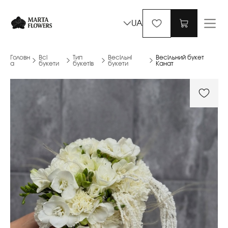
UA
Головн
Всі
Тип
Весільні
Весільний букет
а
букети
букетів
букети
Канат