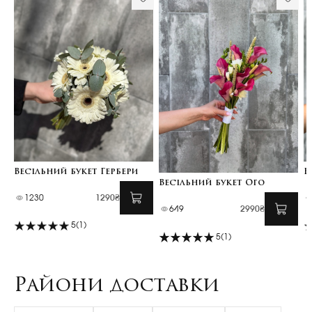
Весільний букет Гербери
В
Весільний букет Ого
1230
1290₴
649
2990₴
5
(1)
5
(1)
Райони доставки