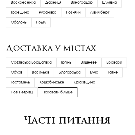
Воскресенка
Дарниця
Виноградар
Шулявка
Троєщина
Русанівка
Позняки
Лівий беріг
Оболонь
Поділ
Доставка у містах
Софіївська Борщагівка
Ірпінь
Вишневе
Бровари
Обухів
Васильків
Білогородка
Буча
Гатне
Гостомель
Коцюбинське
Крюківщина
Нові Петрівці
Показати більше
Часті питання