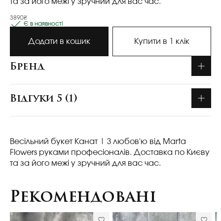
та за його межі у зручний для вас час.
3890₴
Є в наявності
Додати в кошик
Купити в 1 клік
Бренд
Відгуки 5 (1)
Весільний букет Канат
| З любов'ю від Marta
Flowers руками професіоналів. Доставка по Києву
та за його межі у зручний для вас час.
Рекомендовані