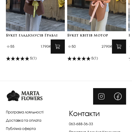
Букет гладіолусів Граблі
Букет квітів Мотор
К
55
1790₴
50
2790₴
5
(1)
5
(1)
Програма лояльності
Контакти
Доставка та оплата
063-688-36-33
Публічна оферта