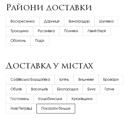
Райони доставки
Воскресенка
Дарниця
Виноградар
Шулявка
Троєщина
Русанівка
Позняки
Лівий беріг
Оболонь
Поділ
Доставка у містах
Софіївська Борщагівка
Ірпінь
Вишневе
Бровари
Обухів
Васильків
Білогородка
Буча
Гатне
Гостомель
Коцюбинське
Крюківщина
Нові Петрівці
Показати більше