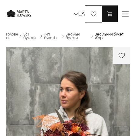
UA
Головн
Всі
Тип
Весільні
Весільний букет
а
букети
букетів
букети
Жар