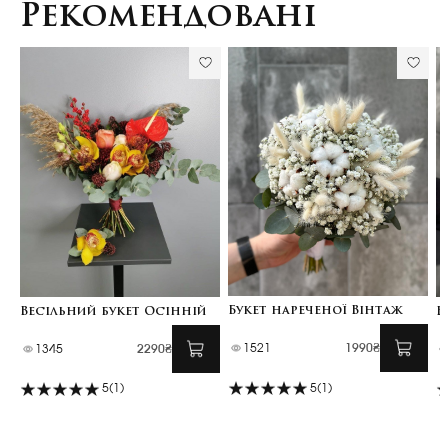
Рекомендовані
Букет нареченої Вінтаж
Весільний букет Осінній
В
1521
1990₴
1345
2290₴
5
(1)
5
(1)