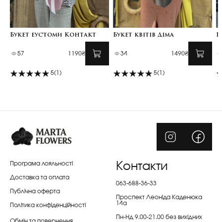
Букет еустоми Контакт
Букет квітів Діма
Б
57
1190₴
34
1490₴
5
(1)
5
(1)
Програма лояльності
Контакти
Доставка та оплата
063-688-36-33
Публічна оферта
Проспект Леоніда Каденюка
14а
Політика конфіденційності
Пн-Нд 9.00-21.00 без вихідних
Обмін та повернення