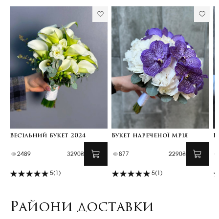
Весільний букет 2024
Букет нареченої Мрія
В
2489
3290₴
877
2290₴
5
(1)
5
(1)
Райони доставки