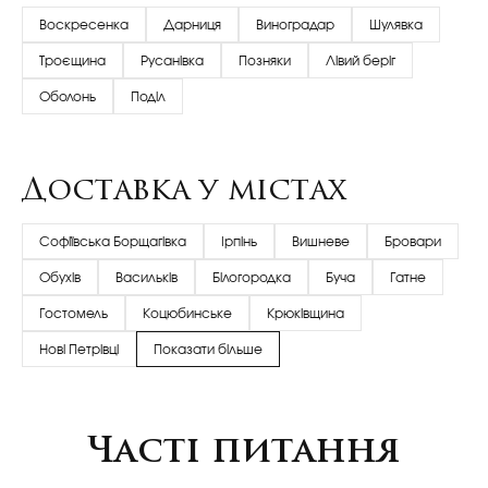
Воскресенка
Дарниця
Виноградар
Шулявка
Троєщина
Русанівка
Позняки
Лівий беріг
Оболонь
Поділ
Доставка у містах
Софіївська Борщагівка
Ірпінь
Вишневе
Бровари
Обухів
Васильків
Білогородка
Буча
Гатне
Гостомель
Коцюбинське
Крюківщина
Нові Петрівці
Показати більше
Часті питання