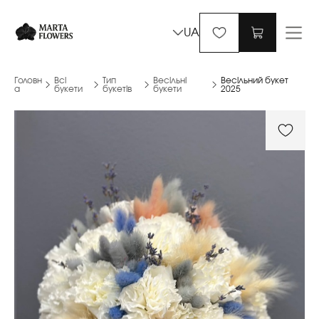
UA
Головн
Всі
Тип
Весільні
Весільний букет
а
букети
букетів
букети
2025