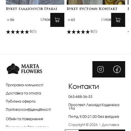
Букет гладіолусів Граблі
Букет еустоми Контакт
Б
56
1790₴
63
1190₴
5
(1)
5
(1)
Програма лояльності
Контакти
Доставка та оплата
063-688-36-33
Публічна оферта
Проспект Леоніда Каденюка
14а
Політика конфіденційності
Пн-Нд 9.00-21.00 без вихідних
Обмін та повернення
Copyright © 2026 | Доставка
Рекомендації по догляду
квітів Київ | Marta Flowers