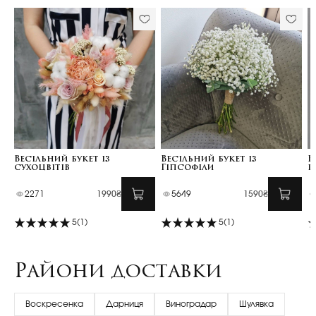
Весільний букет із
Весільний букет із
В
сухоцвітів
Гіпсофіли
г
2271
1990₴
5649
1590₴
5
(1)
5
(1)
Райони доставки
Воскресенка
Дарниця
Виноградар
Шулявка