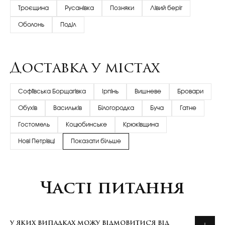
Троєщина
Русанівка
Позняки
Лівий беріг
Оболонь
Поділ
Доставка у містах
Софіївська Борщагівка
Ірпінь
Вишневе
Бровари
Обухів
Васильків
Білогородка
Буча
Гатне
Гостомель
Коцюбинське
Крюківщина
Нові Петрівці
Показати більше
Часті питання
У ЯКИХ ВИПАДКАХ МОЖУ ВІДМОВИТИСЯ ВІД