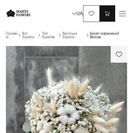
UA
Головн
Всі
Тип
Весільні
Букет нареченої
а
букети
букетів
букети
Вінтаж