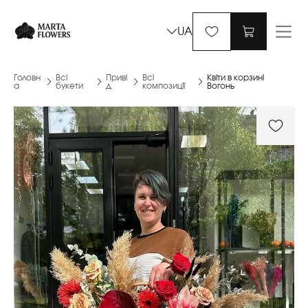
UA
Головн
Всі
Приві
Всі
Квіти в корзині
а
букети
д
композиції
Вогонь