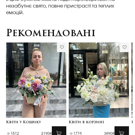
незабутнє свято, повне пристрасті та теплих
емоцій.
Рекомендовані
Квіти у Кошику
Квіти в корзині
К
1512
2190₴
1774
3890₴