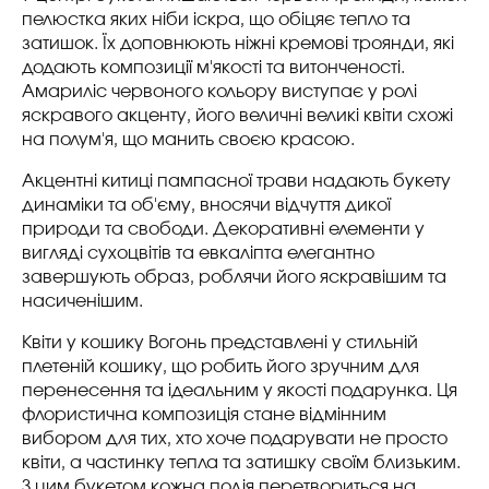
пелюстка яких ніби іскра, що обіцяє тепло та
затишок. Їх доповнюють ніжні кремові троянди, які
додають композиції м'якості та витонченості.
Амариліс червоного кольору виступає у ролі
яскравого акценту, його величні великі квіти схожі
на полум'я, що манить своєю красою.
Акцентні китиці пампасної трави надають букету
динаміки та об'єму, вносячи відчуття дикої
природи та свободи. Декоративні елементи у
вигляді сухоцвітів та евкаліпта елегантно
завершують образ, роблячи його яскравішим та
насиченішим.
Квіти у кошику Вогонь представлені у стильній
плетеній кошику, що робить його зручним для
перенесення та ідеальним у якості подарунка. Ця
флористична композиція стане відмінним
вибором для тих, хто хоче подарувати не просто
квіти, а частинку тепла та затишку своїм близьким.
З цим букетом кожна подія перетвориться на