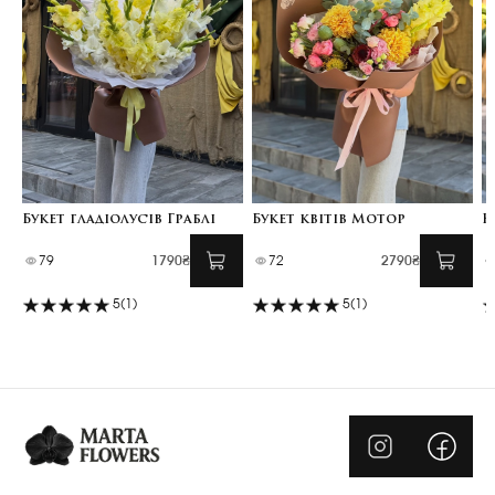
Букет гладіолусів Граблі
Букет квітів Мотор
К
79
1790₴
72
2790₴
5
(1)
5
(1)