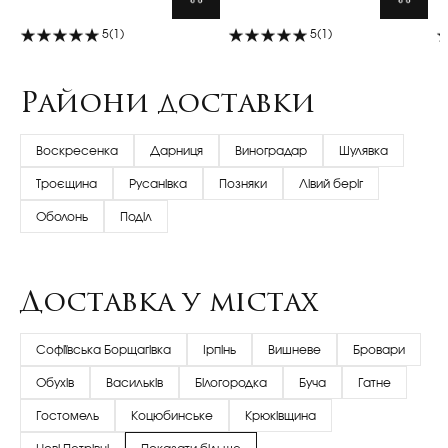
5
(1)
5
(1)
Райони доставки
Воскресенка
Дарниця
Виноградар
Шулявка
Троєщина
Русанівка
Позняки
Лівий беріг
Оболонь
Поділ
Доставка у містах
Софіївська Борщагівка
Ірпінь
Вишневе
Бровари
Обухів
Васильків
Білогородка
Буча
Гатне
Гостомель
Коцюбинське
Крюківщина