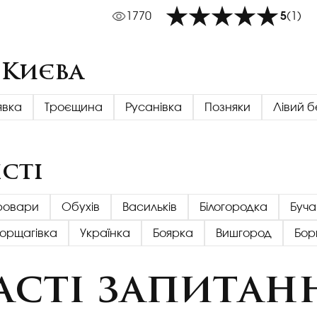
1770
5
(1)
 Києва
явка
Троєщина
Русанівка
Позняки
Лівий б
сті
ровари
Обухів
Васильків
Білогородка
Буча
Борщагівка
Українка
Боярка
Вишгород
Бор
асті запитан