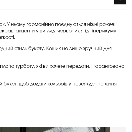
ок. У ньому гармонійно поєднуються ніжні рожеві
краві акценти у вигляді червоних ягід гіперикуму
гкості.
родний стиль букету. Кошик не лише зручний для
ло та турботу, які ви хочете передати, і гарантовано
й букет, щоб додати кольорів у повсякденне життя