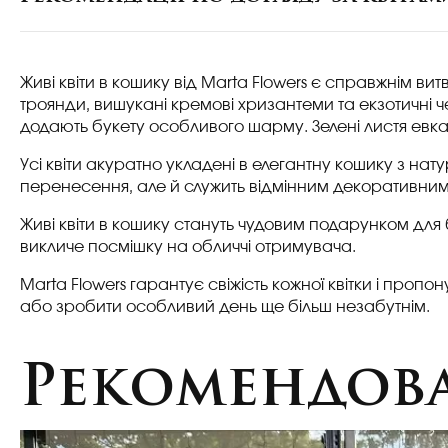
Живі квіти в кошику від Marta Flowers є справжнім в
троянди, вишукані кремові хризантеми та екзотичні ч
додають букету особливого шарму. Зелені листя евкал
Усі квіти акуратно укладені в елегантну кошику з на
перенесення, але й служить відмінним декоративним
Живі квіти в кошику стануть чудовим подарунком для 
викличе посмішку на обличчі отримувача.
Marta Flowers гарантує свіжість кожної квітки і про
або зробити особливий день ще більш незабутнім.
Рекомендова