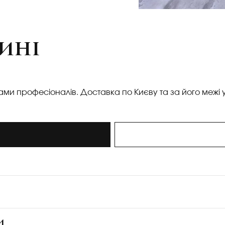
зині
уками професіоналів. Доставка по Києву та за його межі 
и