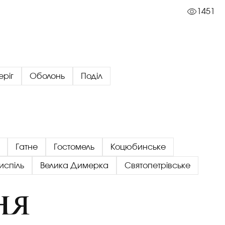
1451
еріг
Оболонь
Поділ
Гатне
Гостомель
Коцюбинське
испіль
Велика Димерка
Святопетрівське
ня