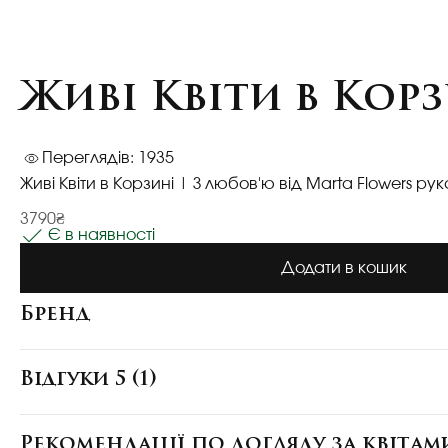
Живі Квіти в Кор
Переглядів: 1935
Живі Квіти в Корзині | З любов'ю від Marta Flowers р
3790₴
Є в наявності
Додати в кошик
Бренд
Відгуки 5 (1)
Рекомендації по догляду за квітам