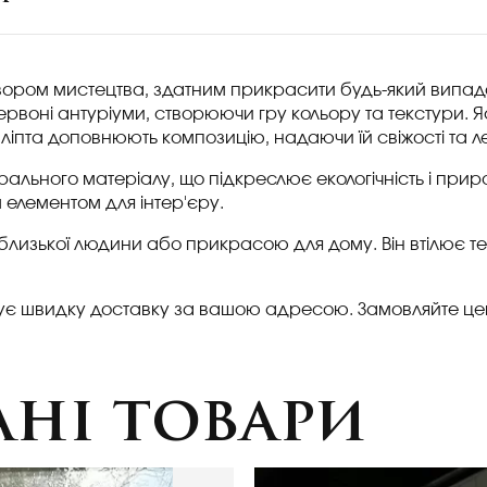
итвором мистецтва, здатним прикрасити будь-який випад
ервоні антуріуми, створюючи гру кольору та текстури. Яс
іпта доповнюють композицію, надаючи їй свіжості та ле
турального матеріалу, що підкреслює екологічність і при
 елементом для інтер'єру.
близької людини або прикрасою для дому. Він втілює теп
понує швидку доставку за вашою адресою. Замовляйте це
ні товари