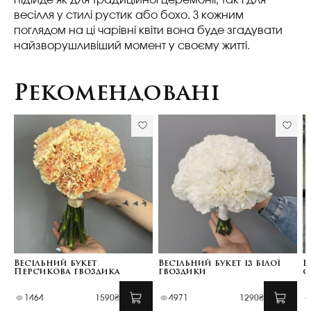
весілля у стилі рустик або бохо. З кожним
поглядом на ці чарівні квіти вона буде згадувати
найзворушливіший момент у своєму житті.
Рекомендовані
Весільний букет
Весільний букет із білої
В
Персикова гвоздика
гвоздики
с
1464
1590₴
4971
1290₴