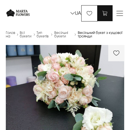
UA
Голов
Всі
Тип
Весільні
Весільний букет з кущової
на
букети
букетів
букети
троянди