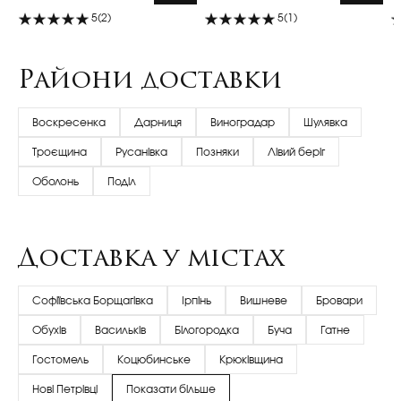
5
(2)
5
(1)
Райони доставки
Воскресенка
Дарниця
Виноградар
Шулявка
Троєщина
Русанівка
Позняки
Лівий беріг
Оболонь
Поділ
Доставка у містах
Софіївська Борщагівка
Ірпінь
Вишневе
Бровари
Обухів
Васильків
Білогородка
Буча
Гатне
Гостомель
Коцюбинське
Крюківщина
Нові Петрівці
Показати більше