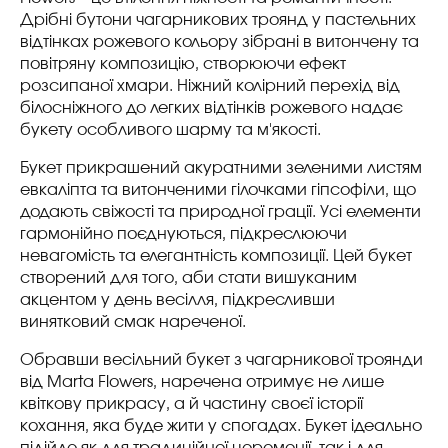
Дрібні бутони чагарникових троянд у пастельних
відтінках рожевого кольору зібрані в витончену та
повітряну композицію, створюючи ефект
розсипаної хмари. Ніжний колірний перехід від
білосніжного до легких відтінків рожевого надає
букету особливого шарму та м'якості.
Букет прикрашений акуратними зеленими листям
евкаліпта та витонченими гілочками гіпсофіли, що
додають свіжості та природної грації. Усі елементи
гармонійно поєднуються, підкреслюючи
невагомість та елегантність композиції. Цей букет
створений для того, аби стати вишуканим
акцентом у день весілля, підкресливши
винятковий смак нареченої.
Обравши весільний букет з чагарникової троянди
від Marta Flowers, наречена отримує не лише
квіткову прикрасу, а й частину своєї історії
кохання, яка буде жити у спогадах. Букет ідеально
підійде як для традиційної церемонії, так і для