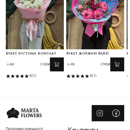
Букет еустоми Контакт
Букет жоржин Вайп
Б
84
1190₴
49
1790₴
5
(1)
5
(1)
Програма лояльності