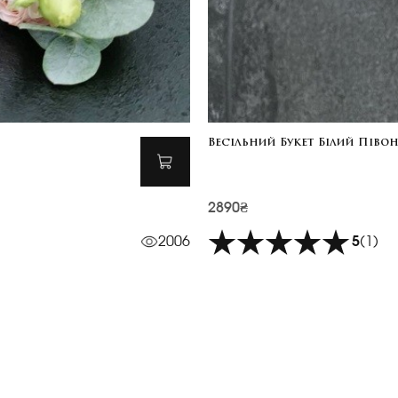
Весільний Букет Білий Півон
2890₴
2006
5
(1)