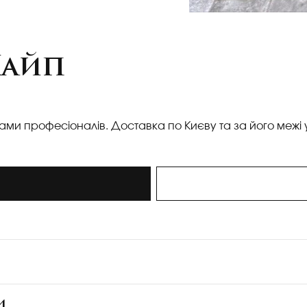
Хайп
ками професіоналів. Доставка по Києву та за його межі 
и