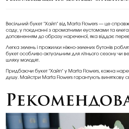
Весільний букет "Хайп" від Marta Flowers — це справж
саду, у поєднанні з ароматними еустомами та елеган
доповненням до образу нареченої, яка віддає перева
Легка зелень і прожилки ніжно-зелених бутонів робл
букет особливо актуальним для літнього сезону чи весі
шляху молодят.
Придбаючи букет "Хайп" у Marta Flowers, кожна наре
душу. Майстри Marta Flowers гарантують виняткову сві
Рекомендова