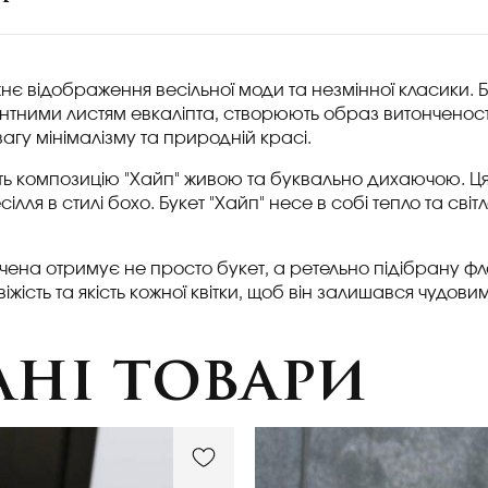
нє відображення весільної моди та незмінної класики. Бі
тними листям евкаліпта, створюють образ витонченості 
гу мінімалізму та природній красі.
ять композицію "Хайп" живою та буквально дихаючою. Ця 
лля в стилі бохо. Букет "Хайп" несе в собі тепло та сві
чена отримує не просто букет, а ретельно підібрану ф
жість та якість кожної квітки, щоб він залишався чудови
ні товари