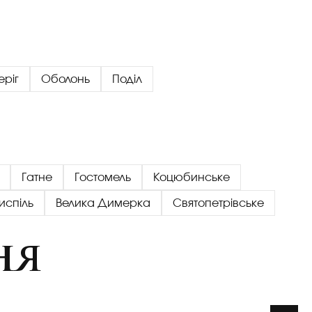
еріг
Оболонь
Поділ
Гатне
Гостомель
Коцюбинське
испіль
Велика Димерка
Святопетрівське
ня