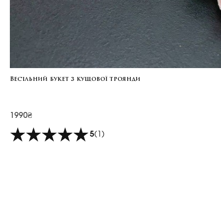
Весільний букет з кущової троянди
1990₴
5
(1)