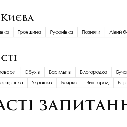
 Києва
явка
Троєщина
Русанівка
Позняки
Лівий б
сті
ровари
Обухів
Васильків
Білогородка
Буча
Борщагівка
Українка
Боярка
Вишгород
Бор
асті запитан