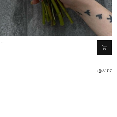
ія
3107