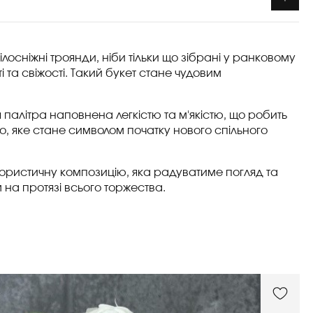
лосніжні троянди, ніби тільки що зібрані у ранковому
та свіжості. Такий букет стане чудовим
палітра наповнена легкістю та м'якістю, що робить
тло, яке стане символом початку нового спільного
лористичну композицію, яка радуватиме погляд та
м на протязі всього торжества.