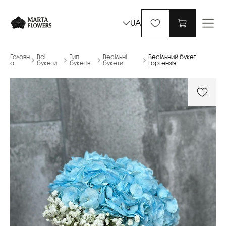
UA
Головн
Всі
Тип
Весільні
Весільний букет
а
букети
букетів
букети
Гортензія