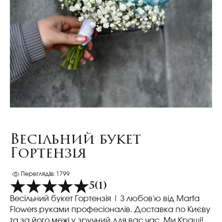
Весільний букет
Гортензія
Переглядів: 1799
5
(1)
Весільний букет Гортензія | З любов'ю від Marta
Flowers руками професіоналів. Доставка по Києву
та за його межі у зручний для вас час. Ми Кращі!