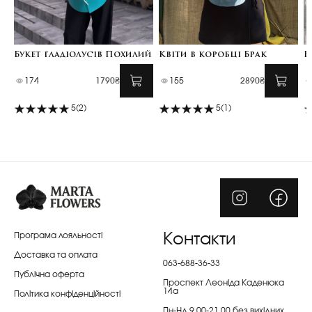
Букет гладіолусів Похилий
Квіти в коробці Брак
Б
174
1790₴
155
2890₴
5
(2)
5
(1)
Програма лояльності
Контакти
Доставка та оплата
063-688-36-33
Публічна оферта
Проспект Леоніда Каденюка
14а
Політика конфіденційності
Пн-Нд 9.00-21.00 без вихідних