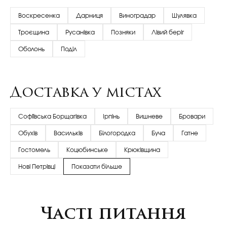
Воскресенка
Дарниця
Виноградар
Шулявка
Троєщина
Русанівка
Позняки
Лівий беріг
Оболонь
Поділ
Доставка у містах
Софіївська Борщагівка
Ірпінь
Вишневе
Бровари
Обухів
Васильків
Білогородка
Буча
Гатне
Гостомель
Коцюбинське
Крюківщина
Нові Петрівці
Показати більше
Часті питання