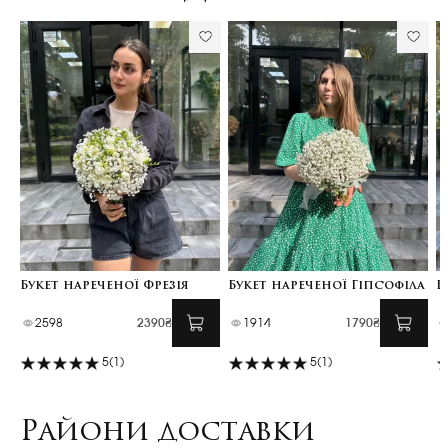
Букет нареченої Фрезія
Букет нареченої Гіпсофіла
Б
2598
2390₴
1914
1790₴
5
(1)
5
(1)
Райони доставки