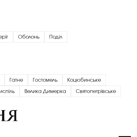
еріг
Оболонь
Поділ
Гатне
Гостомель
Коцюбинське
испіль
Велика Димерка
Святопетрівське
ня