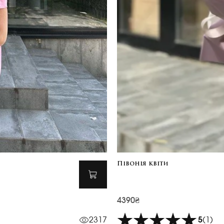
Півонія квіти
4390₴
2317
5
(1)