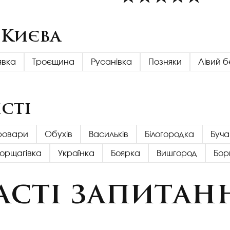
 Києва
явка
Троєщина
Русанівка
Позняки
Лівий б
сті
ровари
Обухів
Васильків
Білогородка
Буча
Борщагівка
Українка
Боярка
Вишгород
Бор
асті запитан