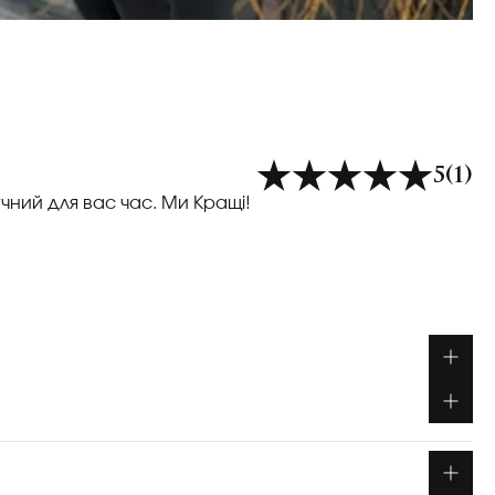
5
(1)
учний для вас час. Ми Кращі!