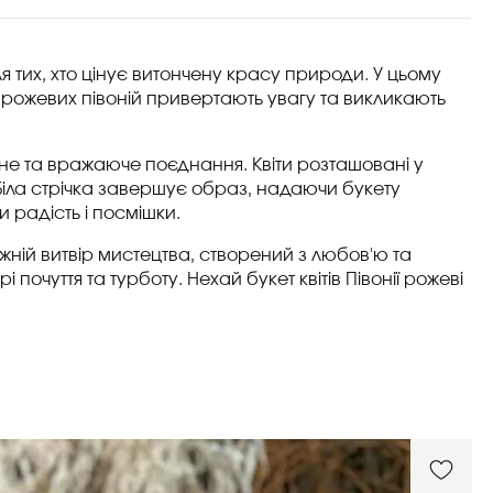
для тих, хто цінує витончену красу природи. У цьому
нки рожевих півоній привертають увагу та викликають
ійне та вражаюче поєднання. Квіти розташовані у
Біла стрічка завершує образ, надаючи букету
 радість і посмішки.
вжній витвір мистецтва, створений з любов'ю та
очуття та турботу. Нехай букет квітів Півонії рожеві