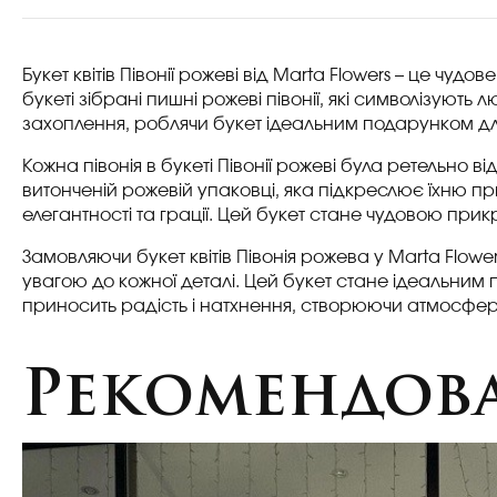
Букет квітів Півонії рожеві від Marta Flowers – це чу
букеті зібрані пишні рожеві півонії, які символізують
захоплення, роблячи букет ідеальним подарунком дл
Кожна півонія в букеті Півонії рожеві була ретельно
витонченій рожевій упаковці, яка підкреслює їхню п
елегантності та грації. Цей букет стане чудовою при
Замовляючи букет квітів
Півонія рожева
у Marta Flowe
увагою до кожної деталі. Цей букет стане ідеальним п
приносить радість і натхнення, створюючи атмосфер
Рекомендова