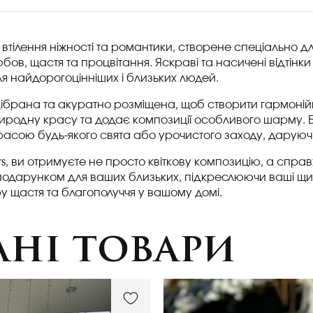
дове втілення ніжності та романтики, створене спеціально 
 любов, щастя та процвітання. Яскраві та насичені відті
я найдорогоцінніших і близьких людей.
 відібрана та акуратно розміщена, щоб створити гармон
риродну красу та додає композиції особливого шарму. 
красою будь-якого свята або урочистого заходу, даруючи
rs, ви отримуєте не просто квіткову композицію, а спра
одарунком для ваших близьких, підкреслюючи ваші щирі п
у щастя та благополуччя у вашому домі.
ні товари