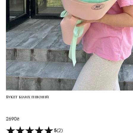
Букет білих півоній
2690₴
5
(2)