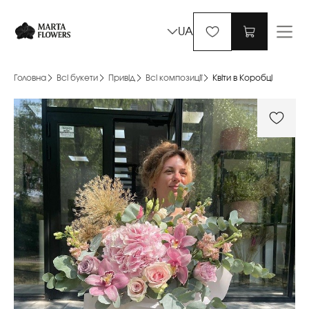
UA
Головна
Всі букети
Привід
Всі композиції
Квіти в Коробці