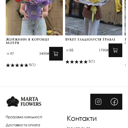
Жоржини в коробці
Букет гладіолусів Граблі
Б
Мотря
А
55
1790₴
47
3490₴
5
(1)
5
(1)
Програма лояльності
Контакти
Доставка та оплата