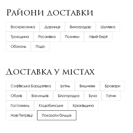
Райони доставки
Воскресенка
Дарниця
Виноградар
Шулявка
Троєщина
Русанівка
Позняки
Лівий беріг
Оболонь
Поділ
Доставка у містах
Софіївська Борщагівка
Ірпінь
Вишневе
Бровари
Обухів
Васильків
Білогородка
Буча
Гатне
Гостомель
Коцюбинське
Крюківщина
Нові Петрівці
Показати більше