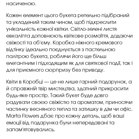
насиченою.
Кожен елемент цього букета ретельно підібраний
та укладений таким чином, щоб підкреслити
унікальність кожної квітки. Світло-зелені листя
евкаліпта доповнюють квіткове розмаїття, додаючи
свіжості та об'єму. Коробка ніжного кремового
відтінку ідеально поєднується з пастельною
палітрою букета, роблячи його ще більш
елегантним і підходящим як для святкової події, так і
для приємного сюрпризу без приводу.
Квіти в Коробці — це не лише гарний подарунок, а
й справжній твір мистецтва, здатний прикрасити
будь-яке простір. Такий букет буде довго
радувати своєю свіжістю та ароматом, приносячи
частинку весняного тепла та затишку в дім чи офіс.
Marta Flowers дбає про кожну деталь, щоб ваші
емоції від подарунка були непередавані та
запам'ятовувались.