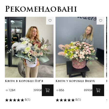
Рекомендовані
Квіти в коробці Пір'я
Квіти у коробці Вибух
К
1284
3990₴
856
8990₴
5
(1)
5
(1)