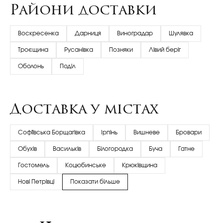
Райони доставки
Воскресенка
Дарниця
Виноградар
Шулявка
Троєщина
Русанівка
Позняки
Лівий беріг
Оболонь
Поділ
Доставка у містах
Софіївська Борщагівка
Ірпінь
Вишневе
Бровари
Обухів
Васильків
Білогородка
Буча
Гатне
Гостомель
Коцюбинське
Крюківщина
Нові Петрівці
Показати більше