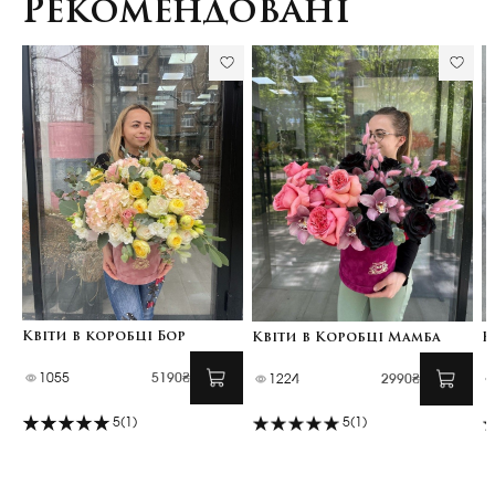
Рекомендовані
Квіти в коробці Бор
Квіти в Коробці Мамба
К
1055
5190₴
1224
2990₴
5
(1)
5
(1)