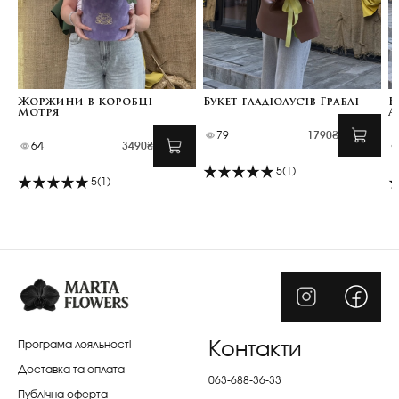
Жоржини в коробці
Букет гладіолусів Граблі
Б
Мотря
А
79
1790₴
64
3490₴
5
(1)
5
(1)
Програма лояльності
Контакти
Доставка та оплата
063-688-36-33
Публічна оферта