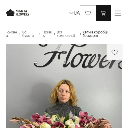
UA
Головн
Всі
Приві
Всі
Квіти в коробці
а
букети
д
композиції
Горизонт