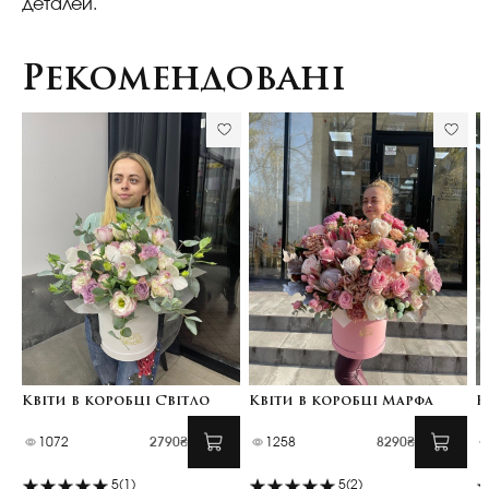
деталей.
Рекомендовані
Квіти в коробці Світло
Квіти в коробці Марфа
К
1072
2790₴
1258
8290₴
5
(1)
5
(2)