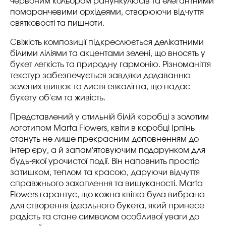
червоним кольором ранункулюсів та елегантними
помаранчевими орхідеями, створюючи відчуття
святковості та пишноти.
Свіжість композиції підкреслюється делікатними
білими ліліями та акцентами зелені, що вносять у
букет легкість та природну гармонію. Різноманіття
текстур забезпечується завдяки додаванню
зелених шишок та листя евкаліпта, що надає
букету об'єм та живість.
Представлений у стильній білій коробці з золотим
логотипом Marta Flowers, квіти в коробці Ірпінь
стануть не лише прекрасним доповненням до
інтер'єру, а й запам'ятовуючим подарунком для
будь-якої урочистої події. Він наповнить простір
затишком, теплом та красою, даруючи відчуття
справжнього захоплення та вишуканості. Marta
Flowers гарантує, що кожна квітка була вибрана
для створення ідеального букета, який принесе
радість та стане символом особливої уваги до