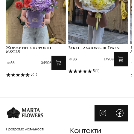
Жоржини в коробці
Букет гладіолусів Граблі
Б
Мотря
А
83
1790₴
66
3490₴
5
(1)
5
(1)
Програма лояльності
Контакти