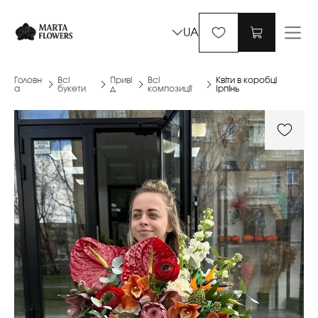
UA
Головн
Всі
Приві
Всі
Квіти в коробці
а
букети
д
композиції
Ірпінь