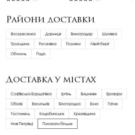
Райони доставки
Воскресенка
Дарниця
Виноградар
Шулявка
Троєщина
Русанівка
Позняки
Лівий беріг
Оболонь
Поділ
Доставка у містах
Софіївська Борщагівка
Ірпінь
Вишневе
Бровари
Обухів
Васильків
Білогородка
Буча
Гатне
Гостомель
Коцюбинське
Крюківщина
Нові Петрівці
Показати більше