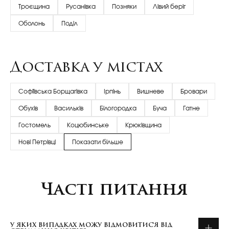
Троєщина
Русанівка
Позняки
Лівий беріг
Оболонь
Поділ
Доставка у містах
Софіївська Борщагівка
Ірпінь
Вишневе
Бровари
Обухів
Васильків
Білогородка
Буча
Гатне
Гостомель
Коцюбинське
Крюківщина
Нові Петрівці
Показати більше
Часті питання
У ЯКИХ ВИПАДКАХ МОЖУ ВІДМОВИТИСЯ ВІД