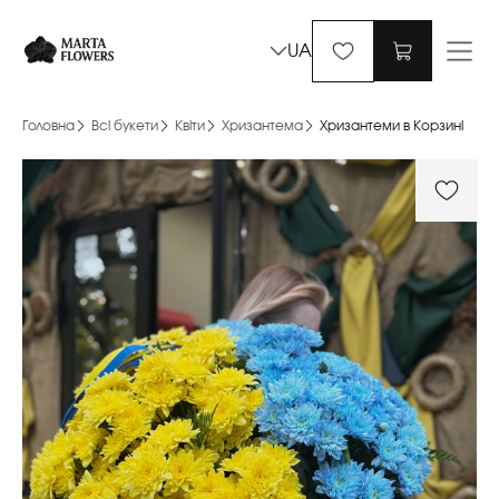
UA
Головна
Всі букети
Квіти
Хризантема
Хризантеми в Корзині