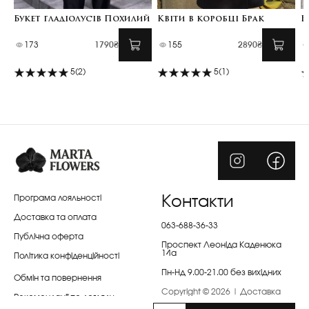
Букет гладіолусів Похилий
Квіти в коробці Брак
Б
173
1790₴
155
2890₴
5
(2)
5
(1)
Програма лояльності
Контакти
Доставка та оплата
063-688-36-33
Публічна оферта
Проспект Леоніда Каденюка
14а
Політика конфіденційності
Пн-Нд 9.00-21.00 без вихідних
Обмін та повернення
Copyright © 2026 | Доставка
Рекомендації по догляду
квітів Київ | Marta Flowers