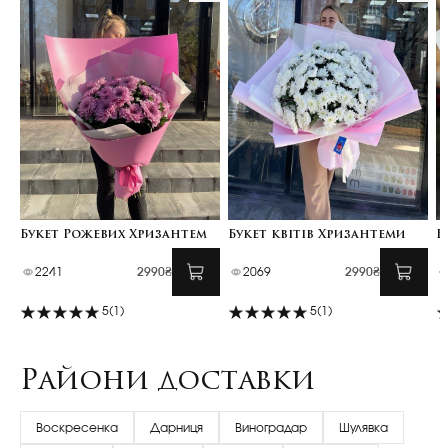
Букет Рожевих Хризантем
Букет квітів Хризантеми
Б
2241
2990₴
2069
2990₴
5
(1)
5
(1)
Райони доставки
Воскресенка
Дарниця
Виноградар
Шулявка