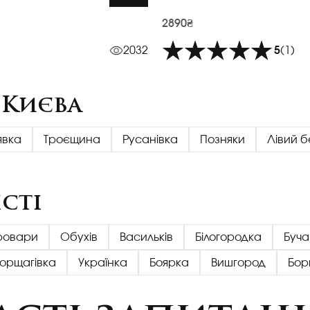
2890₴
2032
5
(1)
 Києва
явка
Троєщина
Русанівка
Позняки
Лівий б
сті
ровари
Обухів
Васильків
Білогородка
Буча
Борщагівка
Українка
Боярка
Вишгород
Бор