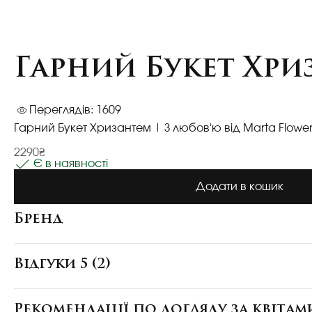
Гарний Букет Хри
Переглядів: 1609
Гарний Букет Хризантем | З любов'ю від Marta Flower
2290₴
Є в наявності
Додати в кошик
Бренд
Відгуки 5 (2)
Рекомендації по догляду за квітам