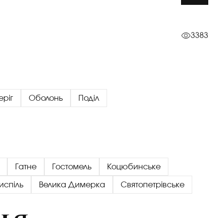
3383
еріг
Оболонь
Поділ
Гатне
Гостомель
Коцюбинське
испіль
Велика Димерка
Святопетрівське