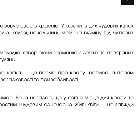
аровує своєю красою. У кожній із цих чудових квіток
ю, колезі, начальниці, мамі на відміну від чуттєвих
елодію, створюючи гармонію з легких та повітряних 
гулянь.
ожна квітка — це поема про красу, написана пером 
 загадковості та привабливості.
имає. Вона нагадає, що у світі є місце для краси та 
остим і чудовим одночасно. Живі квіти — це завжди 