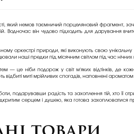
сті, який немов таємничий порцеляновий фрагмент, зач
й. Водночас він чудово підходить для дарування вчител
ному оркестрі природи, які виконують свою унікальну м
нцювали наші предки під місячним світлом під час нічних 
ем — це ніби подорож у світ м'яких відтінків, де к
ь відбиті миті мрійливих спогадів, наповнені ароматом
боти, подарувавши радість та захоплення тій, хто її отр
відкритим серцем і душею, яка готова захоплюватися пр
ні товари