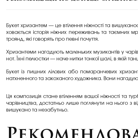
Букет хризантем — це втілення ніжності та вишукано
ховається історія ніжних переживань та таємних мрі
троянд, які говорять про певні почуття.
Хризантеми нагадують маленьких музикантів у чарів
нот. Їхні пелюстки — наче нитки тонкої шалі, в якій та
Букет із пишних лілових або помаранчевих хризант
натхненного та закоханого художника. Вони нагадуют
Ця композиція стане втіленням вашої ніжності та тур
чарівництва, достатньо лише поглянути на нього з 
вишукано та незабутньо.
Рекомендова