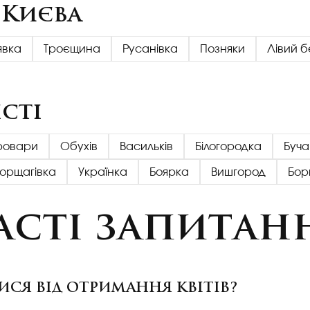
 Києва
явка
Троєщина
Русанівка
Позняки
Лівий б
сті
ровари
Обухів
Васильків
Білогородка
Буча
Борщагівка
Українка
Боярка
Вишгород
Бор
асті запитан
ИСЯ ВІД ОТРИМАННЯ КВІТІВ?