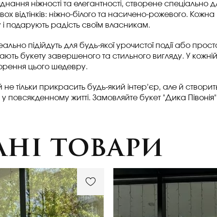
єднання ніжності та елегантності, створене спеціально д
двох відтінків: ніжно-білого та насичено-рожевого. Кожн
 і подарують радість своїм власникам.
деально підійдуть для будь-якої урочистої події або прост
ають букету завершеного та стильного вигляду. У кожній 
ворення цього шедевру.
не тільки прикрасить будь-який інтер’єр, але й створи
 у повсякденному житті. Замовляйте букет "
Дика Півонія
ні товари