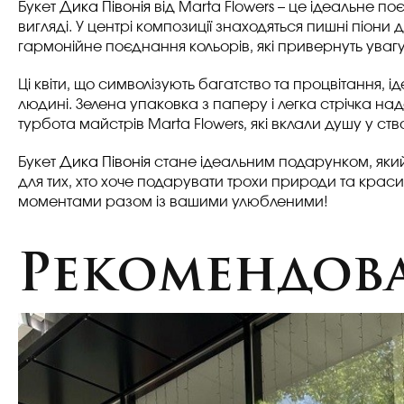
Букет
Дика Півонія
від Marta Flowers – це ідеальне по
вигляді. У центрі композиції знаходяться пишні піони 
гармонійне поєднання кольорів, які привернуть увагу
Ці квіти, що символізують багатство та процвітання, і
людині. Зелена упаковка з паперу і легка стрічка над
турбота майстрів Marta Flowers, які вклали душу у ст
Букет
Дика Півонія
стане ідеальним подарунком, який 
для тих, хто хоче подарувати трохи природи та краси
моментами разом із вашими улюбленими!
Рекомендова