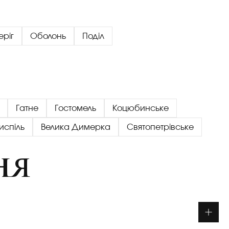
еріг
Оболонь
Поділ
Гатне
Гостомель
Коцюбинське
испіль
Велика Димерка
Святопетрівське
ня