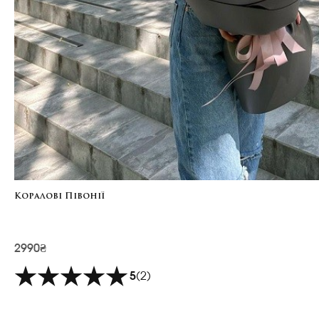
Коралові Півонії
2990₴
5
(2)