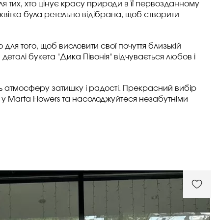
ля тих, хто цінує красу природи в її первозданному
а квітка була ретельно відібрана, щоб створити
о для того, щоб висловити свої почуття близькій
деталі букета "
Дика Півонія
" відчувається любов і
ть атмосферу затишку і радості. Прекрасний вибір
" у Marta Flowers та насолоджуйтеся незабутніми