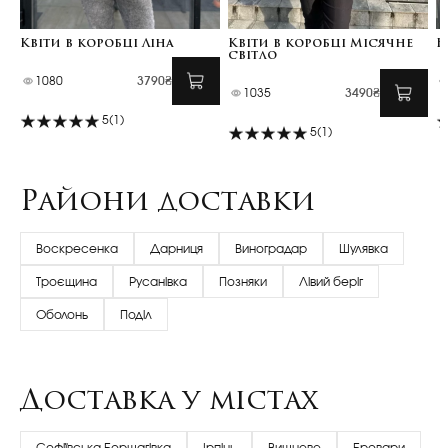
Квіти в коробці Ліна
Квіти в коробці Місячне
Н
світло
1080
3790₴
1035
3490₴
5
(1)
5
(1)
Райони доставки
Воскресенка
Дарниця
Виноградар
Шулявка
Троєщина
Русанівка
Позняки
Лівий беріг
Оболонь
Поділ
Доставка у містах
Софіївська Борщагівка
Ірпінь
Вишневе
Бровари