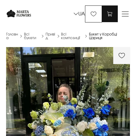
UA
Головн
Всі
Приві
Всі
Букет у Коробці
а
букети
д
композиції
Цариця