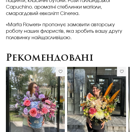
гіацинти, класичні бутони. Рози голландської
Capuchino. ароматні стеблинки матіоли,
смарагдовий евкаліпт Cinerea.
«Marta Flowers» пропонує замовити авторську
роботу наших флористів, яка зробить вашу другу
половинку найщасливішою.
Рекомендовані