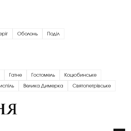
еріг
Оболонь
Поділ
Гатне
Гостомель
Коцюбинське
испіль
Велика Димерка
Святопетрівське
ня