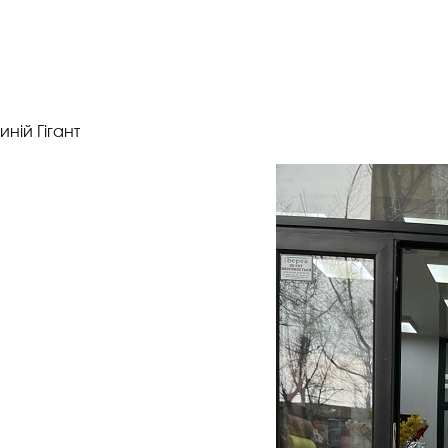
иній Гігант