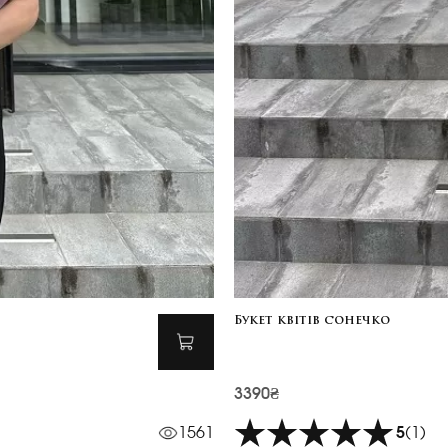
Букет квітів сонечко
3390₴
1561
5
(1)