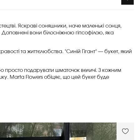
стецтві. Яскраві соняшники, наче маленькі сонця,
ї. Доповнені вони білосніжною гіпсофілою, яка
равості та життєлюбства. "Синій Гігант" — букет, який
або просто подарувати шматочок величі. З кожним
ку. Marta Flowers обіцяє, що цей букет буде