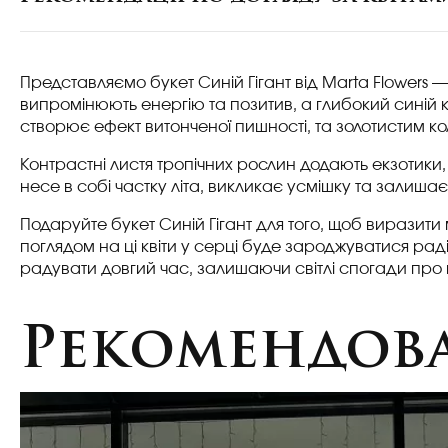
Представляємо букет Синій Гігант від Marta Flowers —
випромінюють енергію та позитив, а глибокий синій к
створює ефект витонченої пишності, та золотистим ко
Контрастні листя тропічних рослин додають екзотики, 
несе в собі частку літа, викликає усмішку та залишає в
Подаруйте букет Синій Гігант для того, щоб виразити
поглядом на ці квіти у серці буде зароджуватися рад
радувати довгий час, залишаючи світлі спогади про
Рекомендова