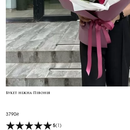
Букет ніжна Півонія
3790₴
5
(1)