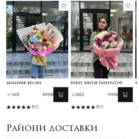
Дихання весни
Букет квітів Імператор
Б
1603
2990₴
2823
1990₴
5
(1)
5
(1)
Райони доставки