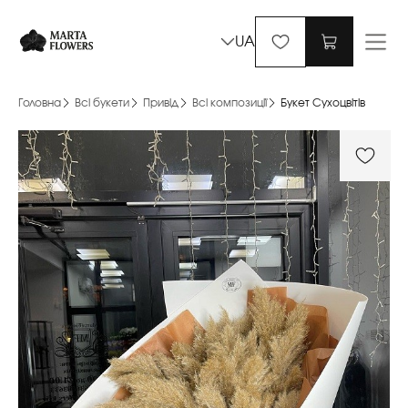
UA
Головна
Всі букети
Привід
Всі композиції
Букет Сухоцвітів