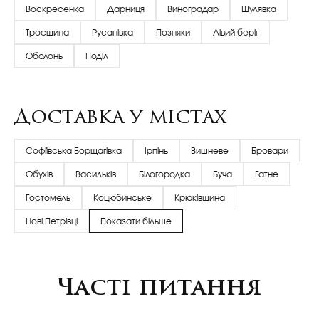
Воскресенка
Дарниця
Виноградар
Шулявка
Троєщина
Русанівка
Позняки
Лівий беріг
Оболонь
Поділ
Доставка у містах
Софіївська Борщагівка
Ірпінь
Вишневе
Бровари
Обухів
Васильків
Білогородка
Буча
Гатне
Гостомель
Коцюбинське
Крюківщина
Нові Петрівці
Показати більше
Часті питання