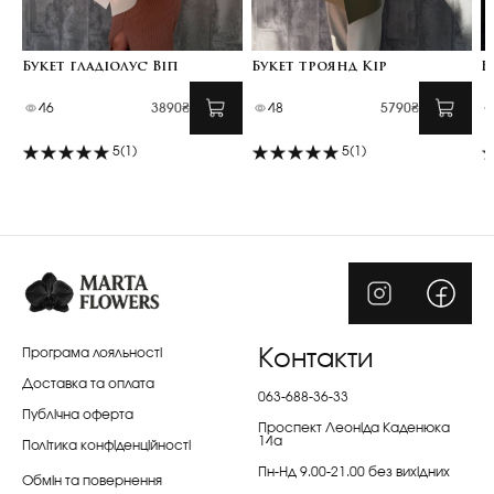
Букет гладіолус Віп
Букет троянд Кір
Б
46
3890₴
48
5790₴
5
(1)
5
(1)
Програма лояльності
Контакти
Доставка та оплата
063-688-36-33
Публічна оферта
Проспект Леоніда Каденюка
14а
Політика конфіденційності
Пн-Нд 9.00-21.00 без вихідних
Обмін та повернення