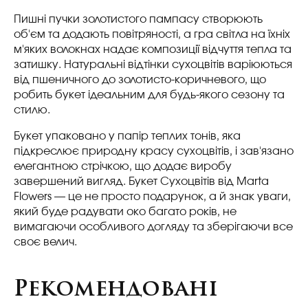
Пишні пучки золотистого пампасу створюють
об'єм та додають повітряності, а гра світла на їхніх
м'яких волокнах надає композиції відчуття тепла та
затишку. Натуральні відтінки сухоцвітів варіюються
від пшеничного до золотисто-коричневого, що
робить букет ідеальним для будь-якого сезону та
стилю.
Букет упаковано у папір теплих тонів, яка
підкреслює природну красу сухоцвітів, і зав'язано
елегантною стрічкою, що додає виробу
завершений вигляд.
Букет Сухоцвітів
від Marta
Flowers — це не просто подарунок, а й знак уваги,
який буде радувати око багато років, не
вимагаючи особливого догляду та зберігаючи все
своє велич.
Рекомендовані