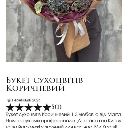
Букет сухоцвітів
Коричневий
Переглядів: 2023
5
(1)
Букет сухоцвітів Коричневий
| З любов'ю від Marta
Flowers руками професіоналів. Доставка по Києву
та за його межі у зручний для вас час. Ми Кращі!