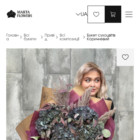
UA
Головн
Всі
Приві
Всі
Букет сухоцвітів
а
букети
д
композиції
Коричневий