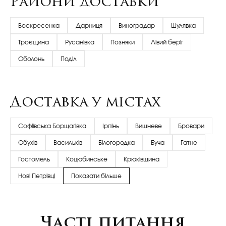
Райони доставки
Воскресенка
Дарниця
Виноградар
Шулявка
Троєщина
Русанівка
Позняки
Лівий беріг
Оболонь
Поділ
Доставка у містах
Софіївська Борщагівка
Ірпінь
Вишневе
Бровари
Обухів
Васильків
Білогородка
Буча
Гатне
Гостомель
Коцюбинське
Крюківщина
Нові Петрівці
Показати більше
Часті питання