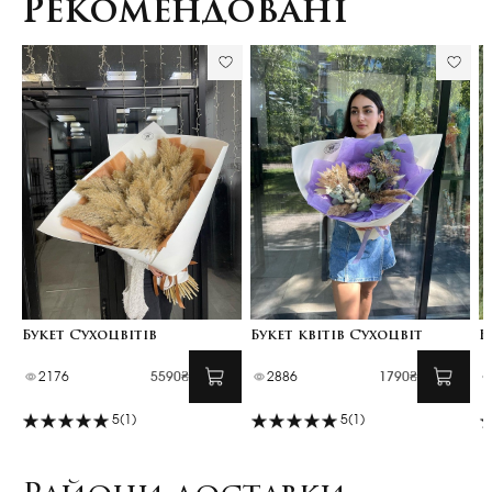
Рекомендовані
Букет Сухоцвітів
Букет квітів Сухоцвіт
Б
2176
5590₴
2886
1790₴
5
(1)
5
(1)