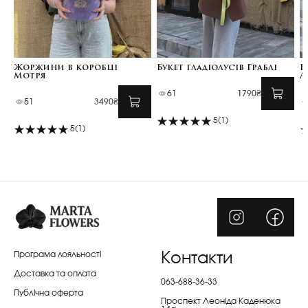
Жоржини в коробці
Букет гладіолусів Граблі
Б
Мотря
А
61
1790₴
51
3490₴
5
(1)
5
(1)
Програма лояльності
Контакти
Доставка та оплата
063-688-36-33
Публічна оферта
Проспект Леоніда Каденюка