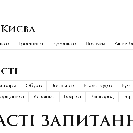
 Києва
явка
Троєщина
Русанівка
Позняки
Лівий б
сті
ровари
Обухів
Васильків
Білогородка
Буча
Борщагівка
Українка
Боярка
Вишгород
Бор
асті запитан