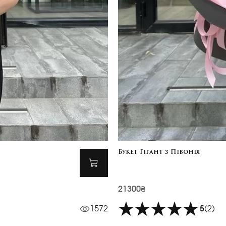
Букет Гігант з Півонія
21300₴
1572
5
(2)