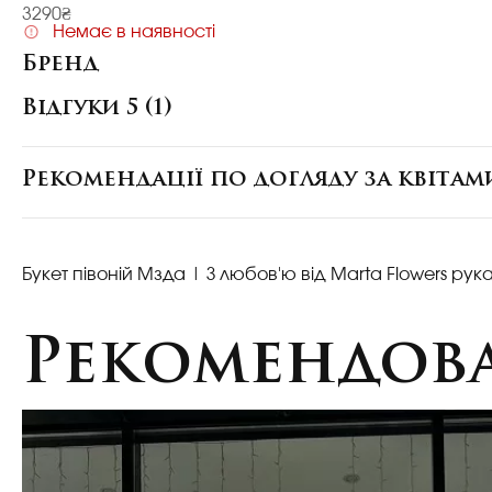
3290₴
Немає в наявності
Бренд
Відгуки 5 (1)
Рекомендації по догляду за квітам
Букет півоній Мзда
| З любов'ю від Marta Flowers рук
Рекомендова