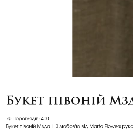
Букет півоній Мз
Переглядів: 400
Букет півоній Мзда
| З любов'ю від Marta Flowers рук