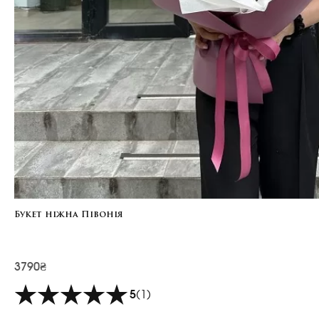
Букет ніжна Півонія
3790₴
5
(1)