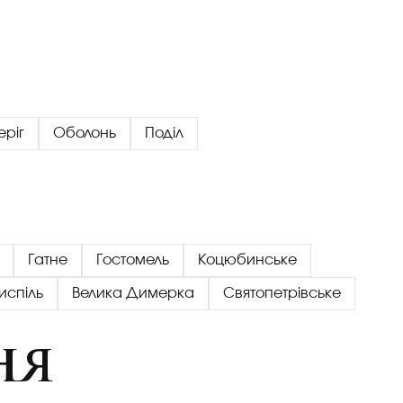
еріг
Оболонь
Поділ
Гатне
Гостомель
Коцюбинське
испіль
Велика Димерка
Святопетрівське
ня