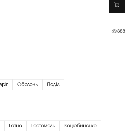
888
еріг
Оболонь
Поділ
Гатне
Гостомель
Коцюбинське