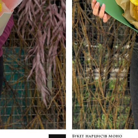
Букет нарцисів Моно