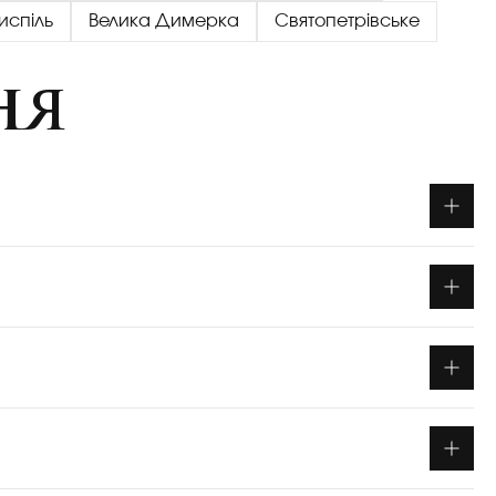
испіль
Велика Димерка
Святопетрівське
ня