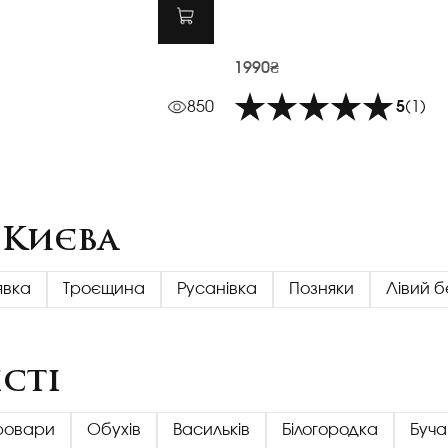
1990₴
850
5
(1)
 Києва
явка
Троєщина
Русанівка
Позняки
Лівий б
сті
ровари
Обухів
Васильків
Білогородка
Буча