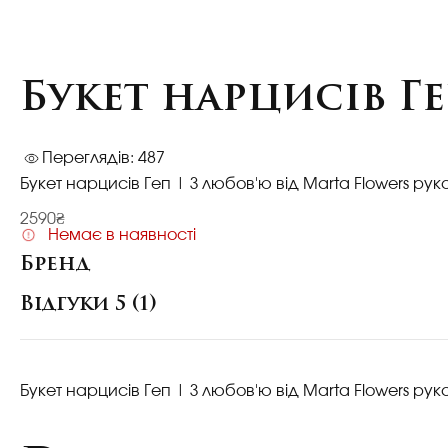
Букет нарцисів Г
Переглядів: 487
Букет нарцисів Геп
| З любов'ю від Marta Flowers ру
2590₴
Немає в наявності
Бренд
Відгуки 5 (1)
Букет нарцисів Геп
| З любов'ю від Marta Flowers ру