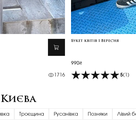
Букет квітів 1 Вересня
990₴
1716
5
(1)
 Києва
явка
Троєщина
Русанівка
Позняки
Лівий б