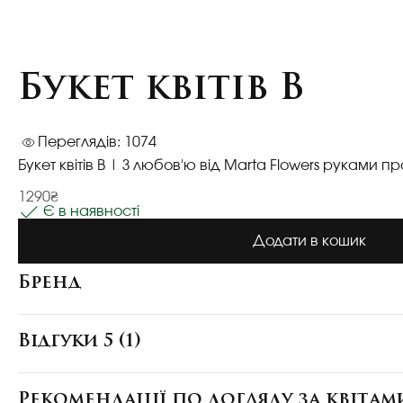
Букет квітів В
Переглядів: 1074
Букет квітів В
| З любов'ю від Marta Flowers руками пр
1290₴
Є в наявності
Додати в кошик
Бренд
Відгуки 5 (1)
Рекомендації по догляду за квітам