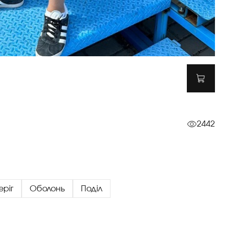
2442
еріг
Оболонь
Поділ