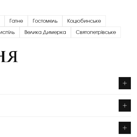
Гатне
Гостомель
Коцюбинське
испіль
Велика Димерка
Святопетрівське
ня