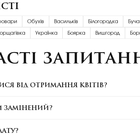
сті
ровари
Обухів
Васильків
Білогородка
Буча
Борщагівка
Українка
Боярка
Вишгород
Бор
асті запитан
ИСЯ ВІД ОТРИМАННЯ КВІТІВ?
И ЗАМІНЕНИЙ?
ЛАТУ?