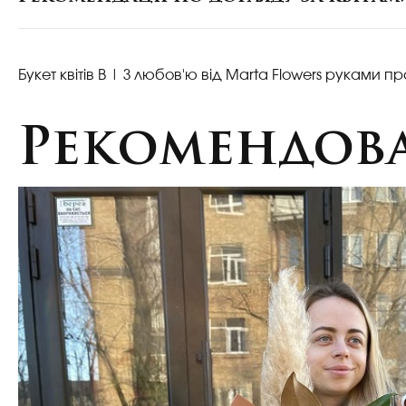
Букет квітів В
| З любов'ю від Marta Flowers руками пр
Рекомендова