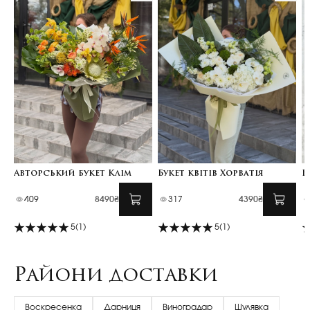
Авторський букет Клім
Букет квітів Хорватія
Б
409
8490₴
317
4390₴
5
(1)
5
(1)
Райони доставки
Воскресенка
Дарниця
Виноградар
Шулявка