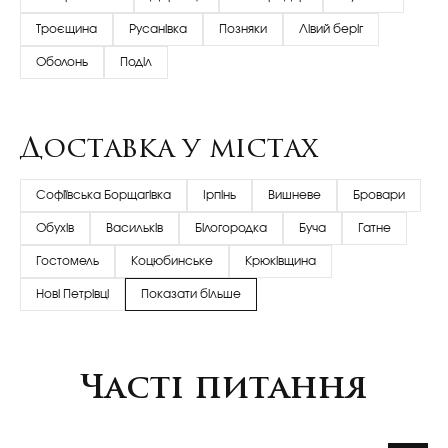
Троєщина
Русанівка
Позняки
Лівий беріг
Оболонь
Поділ
Доставка у містах
Софіївська Борщагівка
Ірпінь
Вишневе
Бровари
Обухів
Васильків
Білогородка
Буча
Гатне
Гостомель
Коцюбинське
Крюківщина
Нові Петрівці
Показати більше
Часті питання