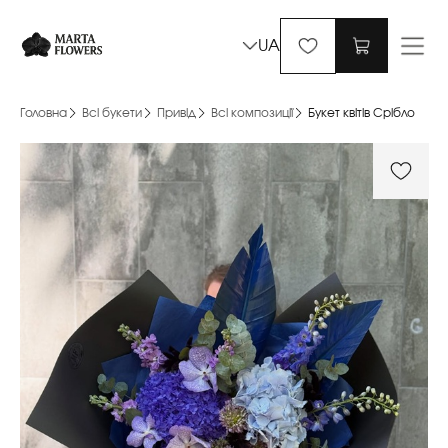
UA
Головна
Всі букети
Привід
Всі композиції
Букет квітів Срібло