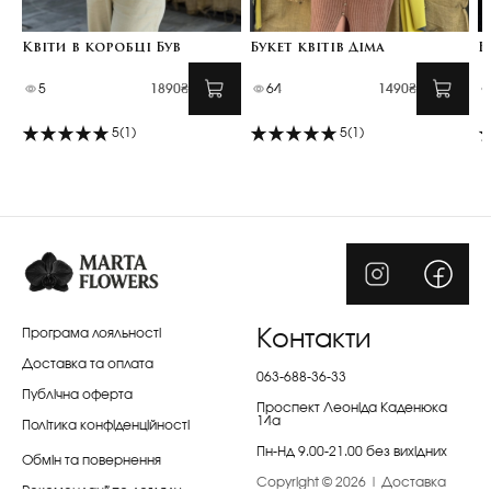
Квіти в коробці Був
Букет квітів Діма
Б
5
1890₴
64
1490₴
5
(1)
5
(1)
Програма лояльності
Контакти
Доставка та оплата
063-688-36-33
Публічна оферта
Проспект Леоніда Каденюка
14а
Політика конфіденційності
Пн-Нд 9.00-21.00 без вихідних
Обмін та повернення
Copyright © 2026 | Доставка
Рекомендації по догляду