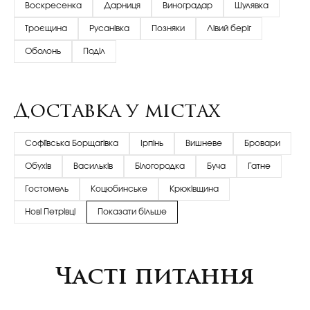
Воскресенка
Дарниця
Виноградар
Шулявка
Троєщина
Русанівка
Позняки
Лівий беріг
Оболонь
Поділ
Доставка у містах
Софіївська Борщагівка
Ірпінь
Вишневе
Бровари
Обухів
Васильків
Білогородка
Буча
Гатне
Гостомель
Коцюбинське
Крюківщина
Нові Петрівці
Показати більше
Часті питання