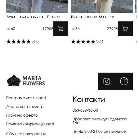
Букет гладіолусів Граблі
Букет квітів Мотор
К
60
1790₴
54
2790₴
5
(1)
5
(1)
Програма лояльності
Контакти
Доставка та оплата
063-688-36-33
Публічна оферта
Проспект Леоніда Каденюка
14а
Політика конфіденційності
Пн-Нд 9.00-21.00 без вихідних
Обмін та повернення