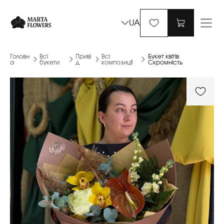
UA
Головн
Всі
Приві
Всі
Букет квітів
а
букети
д
композиції
Скромність