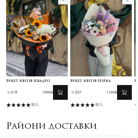
Букет квітів Квадро
Букет квітів Нірка
Б
319
1990₴
337
1190₴
5
(1)
5
(1)
Райони доставки