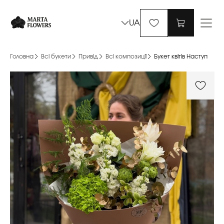
UA
Головна
Всі букети
Привід
Всі композиції
Букет квітів Наступ