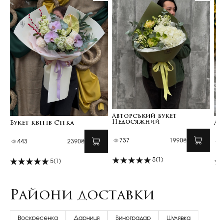
Авторський букет
Недосяжний
Букет квітів Сітка
А
737
1990₴
443
2390₴
5
(1)
5
(1)
Райони доставки
Воскресенка
Дарниця
Виноградар
Шулявка