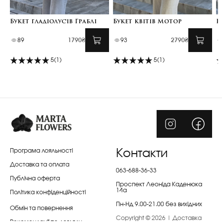
Букет гладіолусів Граблі
Букет квітів Мотор
К
89
1790₴
93
2790₴
5
(1)
5
(1)
Програма лояльності
Контакти
Доставка та оплата
063-688-36-33
Публічна оферта
Проспект Леоніда Каденюка
14а
Політика конфіденційності
Пн-Нд 9.00-21.00 без вихідних
Обмін та повернення
Copyright © 2026 | Доставка
Рекомендації по догляду