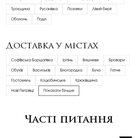
Троєщина
Русанівка
Позняки
Лівий беріг
Оболонь
Поділ
Доставка у містах
Софіївська Борщагівка
Ірпінь
Вишневе
Бровари
Обухів
Васильків
Білогородка
Буча
Гатне
Гостомель
Коцюбинське
Крюківщина
Нові Петрівці
Показати більше
Часті питання