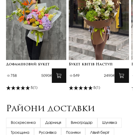
Дофаміновий букет
Букет квітів Наступ
Б
758
5090₴
549
2490₴
5
(1)
5
(1)
Райони доставки
Воскресенка
Дарниця
Виноградар
Шулявка
Троєщина
Русанівка
Позняки
Лівий беріг