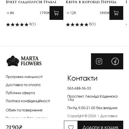
Букет гладіолусів Граблі
Квіти в коробці Перехід
Б
86
1790₴
125
1890₴
5
(1)
5
(1)
Програма лояльності
Контакти
Доставка та оплата
063-688-36-33
Публічна оферта
Проспект Леоніда Каденюка
14а
Політика конфіденційності
Пн-Нд 9.00-21.00 без вихідних
Обмін та повернення
Copyright © 2026 | Доставка
Рекомендації по догляду
квітів Київ | Marta Flowers
2190₴
Заміна квітів
Додати в кошик