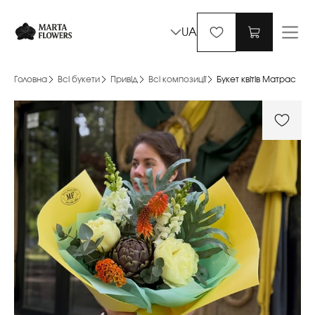
UA
Головна
Всі букети
Привід
Всі композиції
Букет квітів Матрас