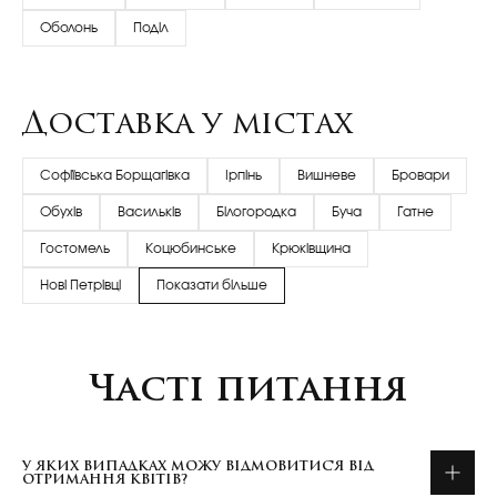
Оболонь
Поділ
Доставка у містах
Софіївська Борщагівка
Ірпінь
Вишневе
Бровари
Обухів
Васильків
Білогородка
Буча
Гатне
Гостомель
Коцюбинське
Крюківщина
Нові Петрівці
Показати більше
Часті питання
У ЯКИХ ВИПАДКАХ МОЖУ ВІДМОВИТИСЯ ВІД
ОТРИМАННЯ КВІТІВ?