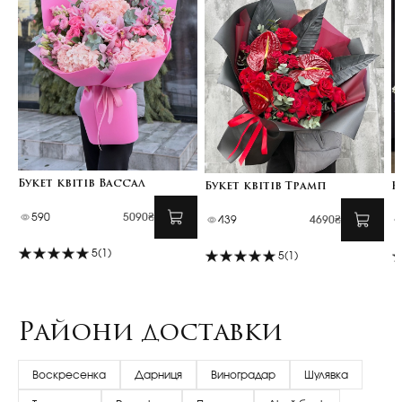
Букет квітів Вассал
Букет квітів Трамп
К
590
5090₴
439
4690₴
5
(1)
5
(1)
Райони доставки
Воскресенка
Дарниця
Виноградар
Шулявка