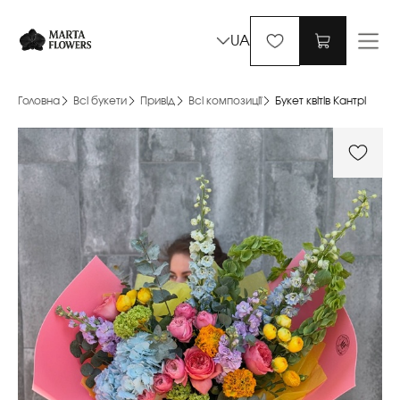
UA
Головна
Всі букети
Привід
Всі композиції
Букет квітів Кантрі