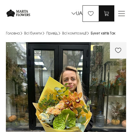
UA
Головна
Всі букети
Привід
Всі композиції
Букет квітів Так