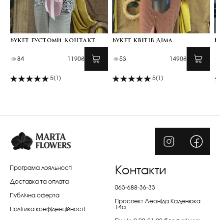
Букет еустоми Контакт
Букет квітів Діма
Б
84
1190₴
53
1490₴
5
(1)
5
(1)
Програма лояльності
Контакти
Доставка та оплата
063-688-36-33
Публічна оферта
Проспект Леоніда Каденюка
14а
Політика конфіденційності