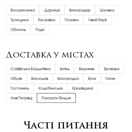
Воскресенка
Дарниця
Виноградар
Шулявка
Троєщина
Русанівка
Позняки
Лівий беріг
Оболонь
Поділ
Доставка у містах
Софіївська Борщагівка
Ірпінь
Вишневе
Бровари
Обухів
Васильків
Білогородка
Буча
Гатне
Гостомель
Коцюбинське
Крюківщина
Нові Петрівці
Показати більше
Часті питання