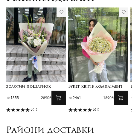
Золотий поцілунок
Букет квітів Комплімент
Б
1855
2890₴
2461
1890₴
5
(1)
5
(1)
Райони доставки