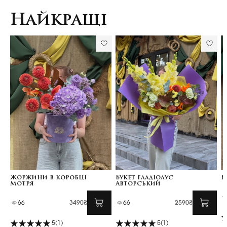
Найкращі
Жоржини в коробці
Букет гладіолус
Б
Мотря
Авторський
66
3490₴
66
2590₴
5
(1)
5
(1)