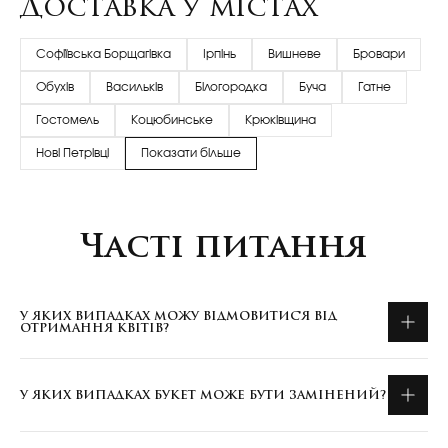
Доставка у містах
Софіївська Борщагівка
Ірпінь
Вишневе
Бровари
Обухів
Васильків
Білогородка
Буча
Гатне
Гостомель
Коцюбинське
Крюківщина
Нові Петрівці
Показати більше
Часті питання
У ЯКИХ ВИПАДКАХ МОЖУ ВІДМОВИТИСЯ ВІД
ОТРИМАННЯ КВІТІВ?
У ЯКИХ ВИПАДКАХ БУКЕТ МОЖЕ БУТИ ЗАМІНЕНИЙ?