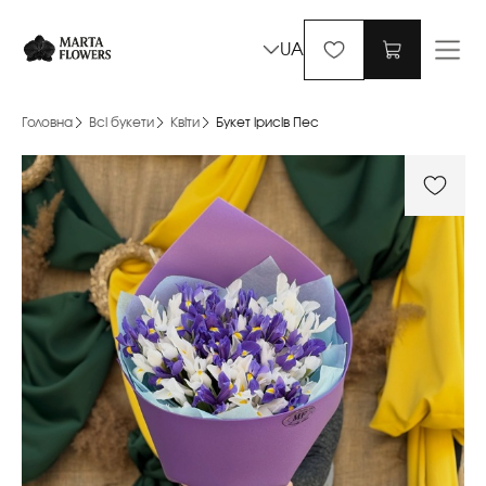
UA
Головна
Всі букети
Квіти
Букет ірисів Пес