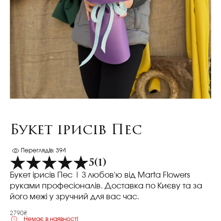
Букет ірисів Пес
Переглядів: 394
5
(1)
Букет ірисів Пес
| З любов'ю від Marta Flowers
руками професіоналів. Доставка по Києву та за
його межі у зручний для вас час.
2790₴
Немає в наявності