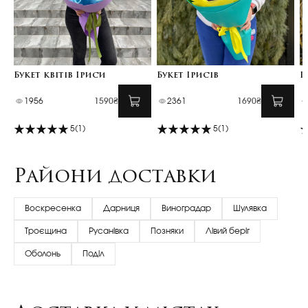
Букет квітів Іриси
Букет Ірисів
І
1956
1590₴
2361
1690₴
5
(1)
5
(1)
Райони доставки
Воскресенка
Дарниця
Виноградар
Шулявка
Троєщина
Русанівка
Позняки
Лівий беріг
Оболонь
Поділ