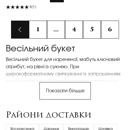
5
(1)
1
...
4
5
6
Весільний букет
Весільний букет для нареченої, мабуть ключовий
атрибут, на рівні із сукнею. При
широкоформатному святкуванні із запрошенням
величезної кількості гостей можливе замовлення
дублера для кидків незаміжнім подругам. Та й
Показати більше
погодьтеся, зберегти свій букет на згадку
важливий аргумент. Також обов'язковою
прикрасою нареченого є бутоньєрка, грамотно
Райони доставки
підібрана бутоньєрка вирішує. Для дружок
пропонуємо два варіанти, основний браслет на
Воскресенка
Дарниця
Виноградар
Шулявка