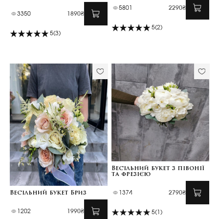
5801
2290₴
3350
1890₴
5
(2)
5
(3)
Весільний букет з півонії
та фрезією
Весільний букет Бриз
1374
2790₴
1202
1990₴
5
(1)