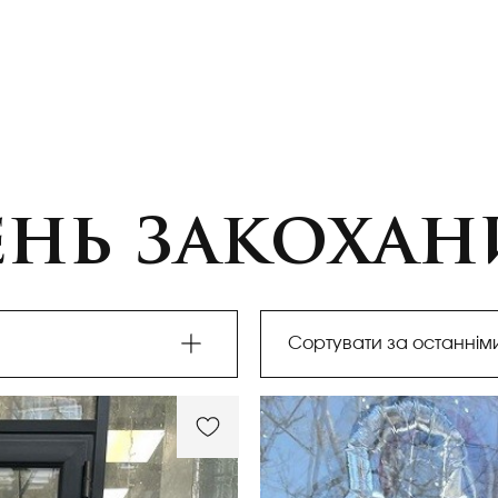
ень закохан
Сортувати за останнім