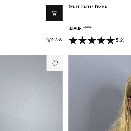
Букет квітів Грань
4290₴
3390₴
2739
5
(2)