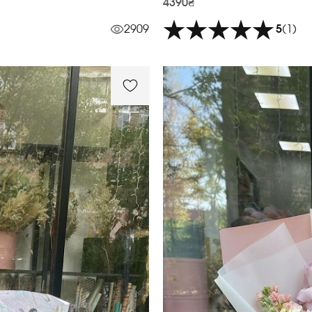
4390₴
2909
5
(1)