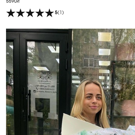
5590₴
5
(1)