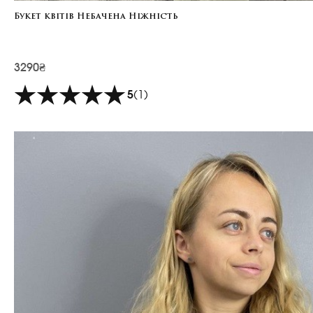
Букет квітів Небачена Ніжність
3290₴
5
(1)