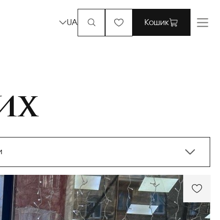
UA
Кошик
их
и