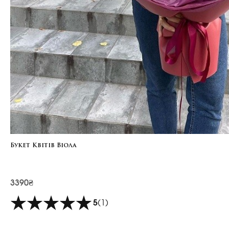
Букет Квітів Віола
3390₴
5
(1)