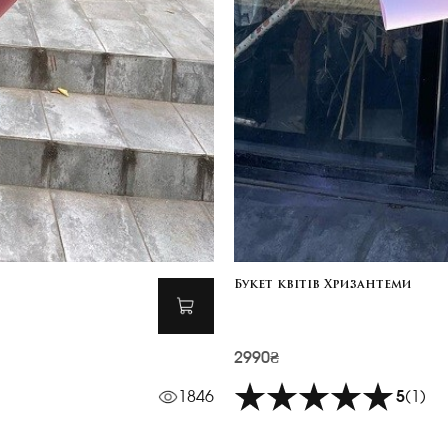
Букет квітів Хризантеми
2990₴
1846
5
(1)